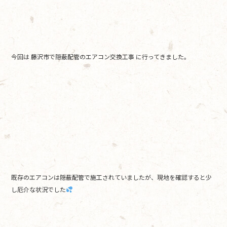
o
o
k
今回は 藤沢市で隠蔽配管のエアコン交換工事 に行ってきました。
既存のエアコンは隠蔽配管で施工されていましたが、現地を確認すると少
し厄介な状況でした