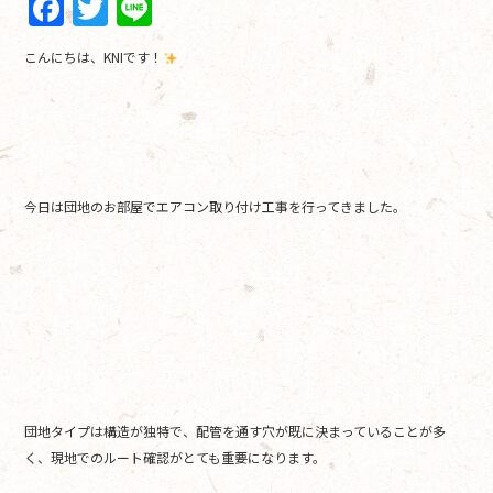
F
T
Li
a
w
n
こんにちは、KNIです！
c
itt
e
e
er
b
o
o
今日は団地のお部屋でエアコン取り付け工事を行ってきました。
k
団地タイプは構造が独特で、配管を通す穴が既に決まっていることが多
く、現地でのルート確認がとても重要になります。