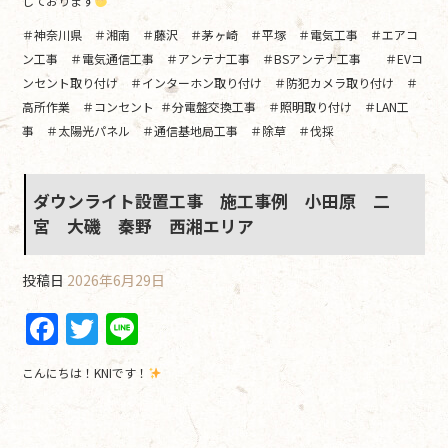
しております
＃神奈川県 ＃湘南 ＃藤沢 ＃茅ヶ崎 ＃平塚 ＃電気工事 ＃エアコ
ン工事 ＃電気通信工事 ＃アンテナ工事 ＃BSアンテナ工事 ＃EVコ
ンセント取り付け ＃インターホン取り付け ＃防犯カメラ取り付け ＃
高所作業 ＃コンセント ＃分電盤交換工事 ＃照明取り付け ＃LAN工
事 ＃太陽光パネル ＃通信基地局工事 ＃除草 ＃伐採
ダウンライト設置工事 施工事例 小田原 二
宮 大磯 秦野 西湘エリア
投稿日
2026年6月29日
F
T
Li
a
w
n
こんにちは！KNIです！
c
itt
e
e
er