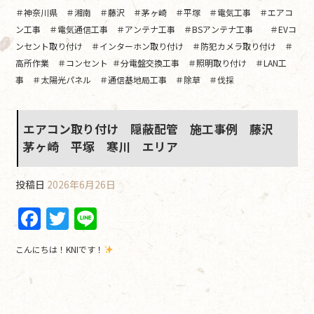
＃神奈川県 ＃湘南 ＃藤沢 ＃茅ヶ崎 ＃平塚 ＃電気工事 ＃エアコ
ン工事 ＃電気通信工事 ＃アンテナ工事 ＃BSアンテナ工事 ＃EVコ
ンセント取り付け ＃インターホン取り付け ＃防犯カメラ取り付け ＃
高所作業 ＃コンセント ＃分電盤交換工事 ＃照明取り付け ＃LAN工
事 ＃太陽光パネル ＃通信基地局工事 ＃除草 ＃伐採
エアコン取り付け 隠蔽配管 施工事例 藤沢
茅ヶ崎 平塚 寒川 エリア
投稿日
2026年6月26日
F
T
Li
a
w
n
こんにちは！KNIです！
c
itt
e
e
er
b