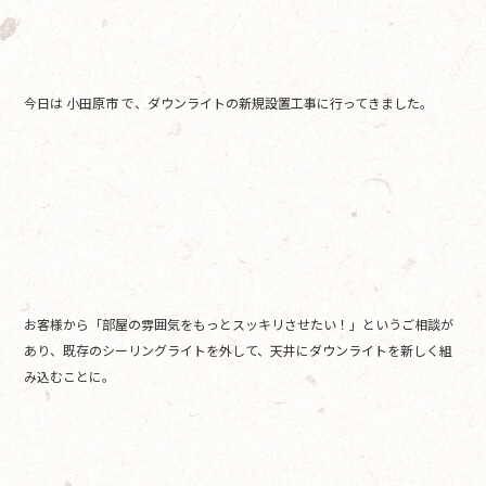
b
o
o
k
今日は 小田原市 で、ダウンライトの新規設置工事に行ってきました。
お客様から「部屋の雰囲気をもっとスッキリさせたい！」というご相談が
あり、既存のシーリングライトを外して、天井にダウンライトを新しく組
み込むことに。