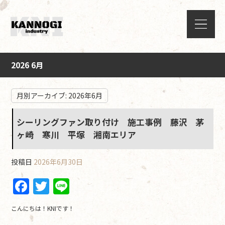
2026 6月
月別アーカイブ:
2026年6月
シーリングファン取り付け 施工事例 藤沢 茅
ヶ崎 寒川 平塚 湘南エリア
投稿日
2026年6月30日
F
T
Li
a
w
n
こんにちは！KNIです！
c
itt
e