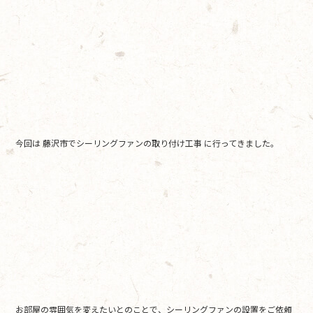
e
er
b
o
o
k
今回は 藤沢市でシーリングファンの取り付け工事 に行ってきました。
お部屋の雰囲気を変えたいとのことで、シーリングファンの設置をご依頼