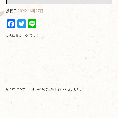
投稿日
2026年6月27日
F
T
Li
a
w
n
こんにちは！KNIです！
c
itt
e
e
er
b
o
o
k
今回は センサーライトの取付工事 に行ってきました。