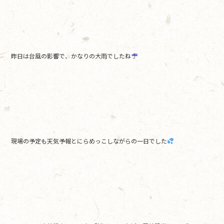
b
o
o
k
昨日は台風の影響で、かなりの大雨でしたね
現場の予定も天気予報とにらめっこしながらの一日でした