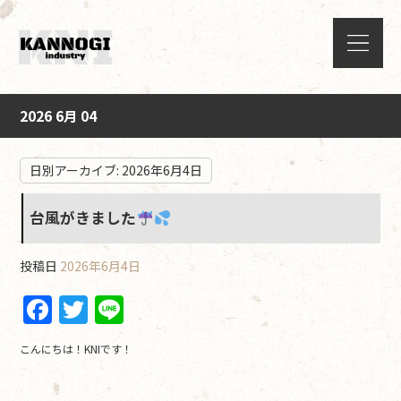
2026 6月 04
日別アーカイブ:
2026年6月4日
台風がきました
投稿日
2026年6月4日
F
T
Li
a
w
n
こんにちは！KNIです！
c
itt
e
e
er