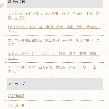
最近の投稿
マンション全館LED化 現地調査 藤沢 茅ヶ崎 平塚 寒
川 エリア
EVコンセント工事 施工事例 厚木 綾瀬 大和 海老名
エリア
エアコン専用回路敷設 施工事例 茅ヶ崎 藤沢 寒川 エ
リア
エアコン取り付け マンション 鎌倉 逗子 藤沢 横浜
エリア
エアコン用穴あけ 施工事例 伊勢原 秦野 平塚 二宮
エリア
アーカイブ
2026年8月
2026年7月