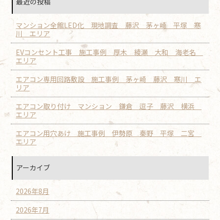
最近の投稿
マンション全館LED化 現地調査 藤沢 茅ヶ崎 平塚 寒
川 エリア
EVコンセント工事 施工事例 厚木 綾瀬 大和 海老名
エリア
エアコン専用回路敷設 施工事例 茅ヶ崎 藤沢 寒川 エ
リア
エアコン取り付け マンション 鎌倉 逗子 藤沢 横浜
エリア
エアコン用穴あけ 施工事例 伊勢原 秦野 平塚 二宮
エリア
アーカイブ
2026年8月
2026年7月