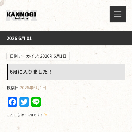
2026 6月 01
日別アーカイブ:
2026年6月1日
6月に入りました！
投稿日
2026年6月1日
F
T
Li
a
w
n
こんにちは！KNIです！
c
itt
e
e
er