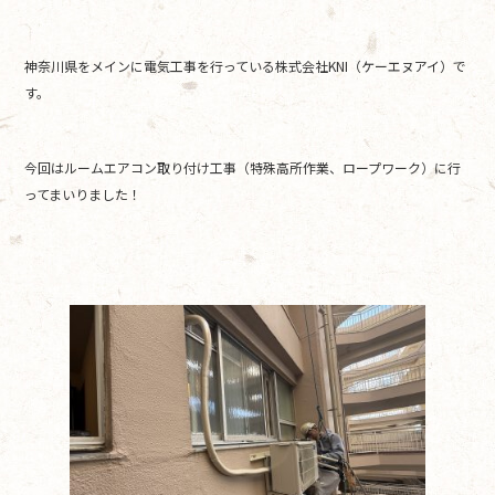
c
itt
e
e
er
神奈川県をメインに電気工事を行っている株式会社KNI（ケーエヌアイ）で
b
す。
o
o
今回はルームエアコン取り付け工事（特殊高所作業、ロープワーク）に行
k
ってまいりました！