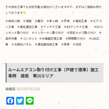
その他の工事でも対応可能な場合がございますので、まずはご相談お持ち
しております
＃神奈川県 ＃湘南 ＃藤沢 ＃茅ヶ崎 ＃平塚 ＃電気工事 ＃エアコ
ン工事 ＃電気通信工事 ＃アンテナ工事 ＃BSアンテナ工事 ＃EVコ
ンセント取り付け ＃インターホン取り付け ＃防犯カメラ取り付け ＃
高所作業 ＃コンセント ＃分電盤交換工事 ＃照明取り付け ＃LAN工
事 ＃太陽光パネル ＃通信基地局工事 ＃除草 ＃伐採
ルームエアコン取り付け工事（戸建て標準）施工
事例 湘南 寒川エリア
投稿日
2025年5月25日
F
T
Li
a
w
n