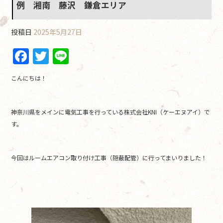
例 湘南 藤沢 鎌倉エリア
投稿日
2025年5月27日
F
T
Li
a
w
n
こんにちは！
c
itt
e
e
er
神奈川県をメインに電気工事を行っている株式会社KNI（ケーエヌアイ）で
b
す。
o
o
今回はルームエアコン取り付け工事（隠蔽配管）に行ってまいりました！
k