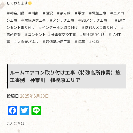
しております
＃神奈川県 ＃湘南 ＃藤沢 ＃茅ヶ崎 ＃平塚 ＃電気工事 ＃エアコ
ン工事 ＃電気通信工事 ＃アンテナ工事 ＃BSアンテナ工事 ＃EVコ
ンセント取り付け ＃インターホン取り付け ＃防犯カメラ取り付け ＃
高所作業 ＃コンセント ＃分電盤交換工事 ＃照明取り付け ＃LAN工
事 ＃太陽光パネル ＃通信基地局工事 ＃除草 ＃伐採
ルームエアコン取り付け工事（特殊高所作業）施
工事例 神奈川 相模原エリア
投稿日
2025年5月30日
F
T
Li
a
w
n
こんにちは！
c
itt
e