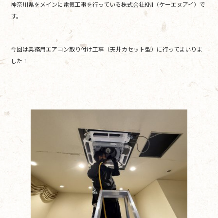
神奈川県をメインに電気工事を行っている株式会社KNI（ケーエヌアイ）で
b
す。
o
o
今回は業務用エアコン取り付け工事（天井カセット型）に行ってまいりま
k
した！