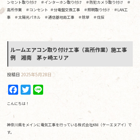
ンセント取り付け ＃インターホン取り付け ＃防犯カメラ取り付け ＃
高所作業 ＃コンセント ＃分電盤交換工事 ＃照明取り付け ＃LAN工
事 ＃太陽光パネル ＃通信基地局工事 ＃除草 ＃伐採
ルームエアコン取り付け工事（高所作業）施工事
例 湘南 茅ヶ崎エリア
投稿日
2025年5月28日
F
T
Li
a
w
n
こんにちは！
c
itt
e
e
er
神奈川県をメインに電気工事を行っている株式会社KNI（ケーエヌアイ）で
b
す。
o