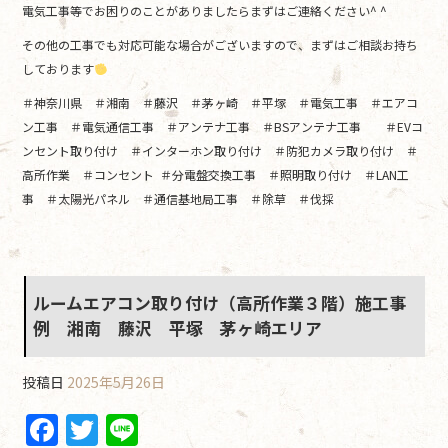
電気工事等でお困りのことがありましたらまずはご連絡ください^ ^
その他の工事でも対応可能な場合がございますので、まずはご相談お持ち
しております
＃神奈川県 ＃湘南 ＃藤沢 ＃茅ヶ崎 ＃平塚 ＃電気工事 ＃エアコ
ン工事 ＃電気通信工事 ＃アンテナ工事 ＃BSアンテナ工事 ＃EVコ
ンセント取り付け ＃インターホン取り付け ＃防犯カメラ取り付け ＃
高所作業 ＃コンセント ＃分電盤交換工事 ＃照明取り付け ＃LAN工
事 ＃太陽光パネル ＃通信基地局工事 ＃除草 ＃伐採
ルームエアコン取り付け（高所作業３階）施工事
例 湘南 藤沢 平塚 茅ヶ崎エリア
投稿日
2025年5月26日
F
T
Li