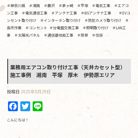
＃神奈川県 ＃湘南 ＃藤沢 ＃茅ヶ崎 ＃平塚 ＃電気工事 ＃エアコ
ン工事 ＃電気通信工事 ＃アンテナ工事 ＃BSアンテナ工事 ＃EVコ
ンセント取り付け ＃インターホン取り付け ＃防犯カメラ取り付け ＃
高所作業 ＃コンセント ＃分電盤交換工事 ＃照明取り付け ＃LAN工
事 ＃太陽光パネル ＃通信基地局工事 ＃除草 ＃伐採
業務用エアコン取り付け工事（天井カセット型）
施工事例 湘南 平塚 厚木 伊勢原エリア
投稿日
2025年5月29日
F
T
Li
a
w
n
こんにちは！
c
itt
e
e
er