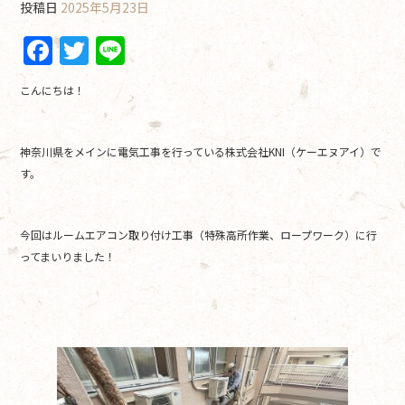
投稿日
2025年5月23日
F
T
Li
a
w
n
こんにちは！
c
itt
e
e
er
神奈川県をメインに電気工事を行っている株式会社KNI（ケーエヌアイ）で
b
す。
o
o
今回はルームエアコン取り付け工事（特殊高所作業、ロープワーク）に行
k
ってまいりました！