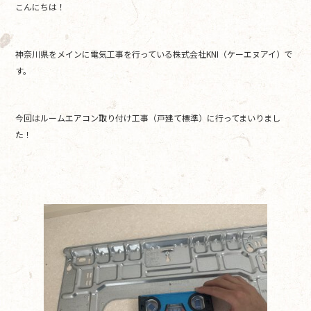
こんにちは！
c
itt
e
e
er
神奈川県をメインに電気工事を行っている株式会社KNI（ケーエヌアイ）で
b
す。
o
o
今回はルームエアコン取り付け工事（戸建て標準）に行ってまいりまし
k
た！