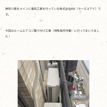
e
er
神奈川県をメインに電気工事を行っている株式会社KNI（ケーエヌアイ）で
b
す。
o
o
今回はルームエアコン取り付け工事（特殊高所作業）に行ってまいりまし
k
た！