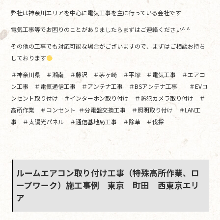
弊社は神奈川エリアを中心に電気工事を主に行っている会社です
電気工事等でお困りのことがありましたらまずはご連絡ください^ ^
その他の工事でも対応可能な場合がございますので、まずはご相談お持ち
しております
＃神奈川県 ＃湘南 ＃藤沢 ＃茅ヶ崎 ＃平塚 ＃電気工事 ＃エアコ
ン工事 ＃電気通信工事 ＃アンテナ工事 ＃BSアンテナ工事 ＃EVコ
ンセント取り付け ＃インターホン取り付け ＃防犯カメラ取り付け ＃
高所作業 ＃コンセント ＃分電盤交換工事 ＃照明取り付け ＃LAN工
事 ＃太陽光パネル ＃通信基地局工事 ＃除草 ＃伐採
ルームエアコン取り付け工事（特殊高所作業、ロ
ープワーク）施工事例 東京 町田 西東京エリ
ア