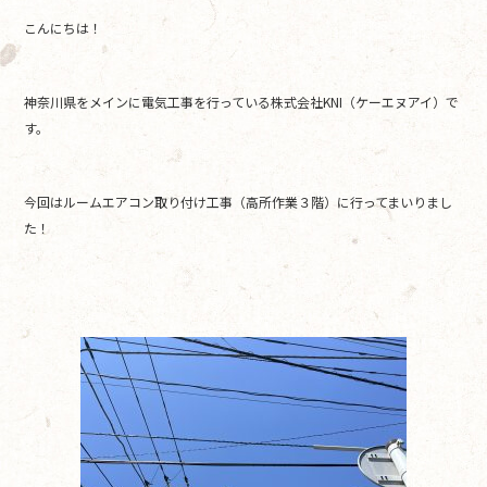
a
w
n
こんにちは！
c
itt
e
e
er
神奈川県をメインに電気工事を行っている株式会社KNI（ケーエヌアイ）で
b
す。
o
o
今回はルームエアコン取り付け工事（高所作業３階）に行ってまいりまし
k
た！