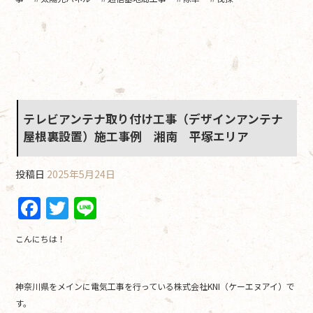
テレビアンテナ取り付け工事（デザインアンテナ
屋根裏設置）施工事例 湘南 平塚エリア
投稿日
2025年5月24日
F
T
Li
a
w
n
こんにちは！
c
itt
e
e
er
神奈川県をメインに電気工事を行っている株式会社KNI（ケーエヌアイ）で
b
す。