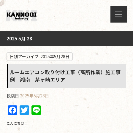
2025 5月 28
日別アーカイブ:
2025年5月28日
ルームエアコン取り付け工事（高所作業）施工事
例 湘南 茅ヶ崎エリア
投稿日
2025年5月28日
F
T
Li
a
w
n
こんにちは！
c
itt
e