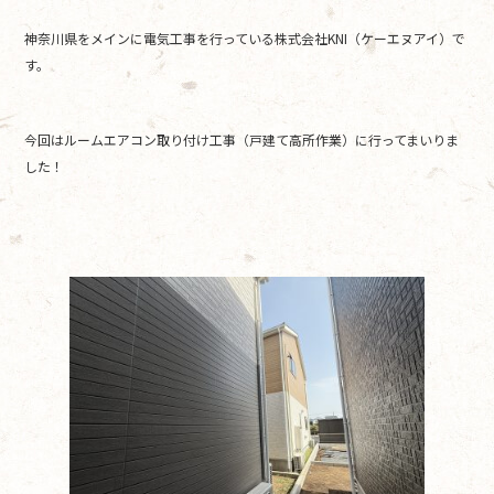
e
er
神奈川県をメインに電気工事を行っている株式会社KNI（ケーエヌアイ）で
b
す。
o
o
今回はルームエアコン取り付け工事（戸建て高所作業）に行ってまいりま
k
した！