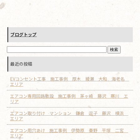
ブログトップ
最近の投稿
EVコンセント工事 施工事例 厚木 綾瀬 大和 海老名
エリア
エアコン専用回路敷設 施工事例 茅ヶ崎 藤沢 寒川 エ
リア
エアコン取り付け マンション 鎌倉 逗子 藤沢 横浜
エリア
エアコン用穴あけ 施工事例 伊勢原 秦野 平塚 二宮
エリア