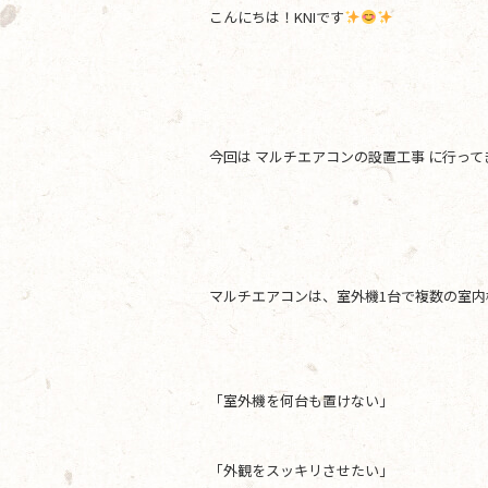
a
w
n
こんにちは！KNIです
c
itt
e
e
er
b
o
今回は マルチエアコンの設置工事 に行っ
o
k
マルチエアコンは、室外機1台で複数の室内
「室外機を何台も置けない」
「外観をスッキリさせたい」