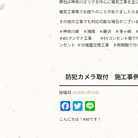
弊社は神奈川エリアを中心に電気工事を主
電気工事等でお困りのことがありましたらま
その他の工事でも対応可能な場合がござい
＃神奈川県 ＃湘南 ＃藤沢 ＃茅ヶ崎 
＃BSアンテナ工事 ＃EVコンセント取
ンセント ＃分電盤交換工事 ＃照明取り付
防犯カメラ取付 施工事
投稿日
2026年1月30日
F
T
Li
a
w
n
こんにちは！KNIです！
c
itt
e
e
er