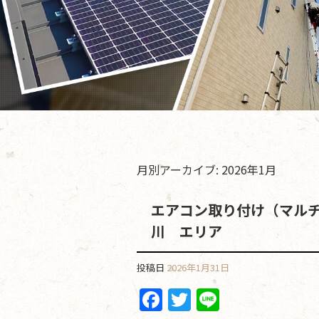
月別アーカイブ:
2026年1月
エアコン取り付け（マル
川 エリア
投稿日
2026年1月31日
F
T
Li