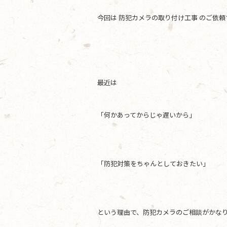
b
今回は 防犯カメラの取り付け工事 のご依
o
o
k
最近は
「何かあってからじゃ遅いから」
「防犯対策をちゃんとしておきたい」
という理由で、防犯カメラのご相談がかな