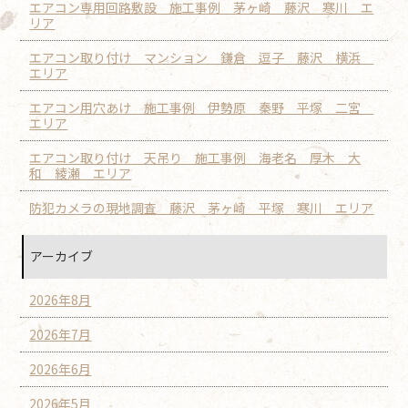
エアコン専用回路敷設 施工事例 茅ヶ崎 藤沢 寒川 エ
リア
エアコン取り付け マンション 鎌倉 逗子 藤沢 横浜
エリア
エアコン用穴あけ 施工事例 伊勢原 秦野 平塚 二宮
エリア
エアコン取り付け 天吊り 施工事例 海老名 厚木 大
和 綾瀬 エリア
防犯カメラの現地調査 藤沢 茅ヶ崎 平塚 寒川 エリア
アーカイブ
2026年8月
2026年7月
2026年6月
2026年5月