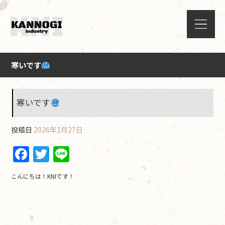
寒いです
寒いです
投稿日
2026年1月27日
F
T
Li
a
w
n
こんにちは！KNIです！
c
itt
e
e
er
b