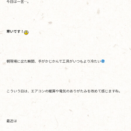
今日は一言…。
o
o
k
寒いです！
朝現場に出た瞬間、手がかじかんで工具がいつもより冷たい
こういう日は、エアコンの暖房や電気のありがたみを改めて感じますね。
最近は