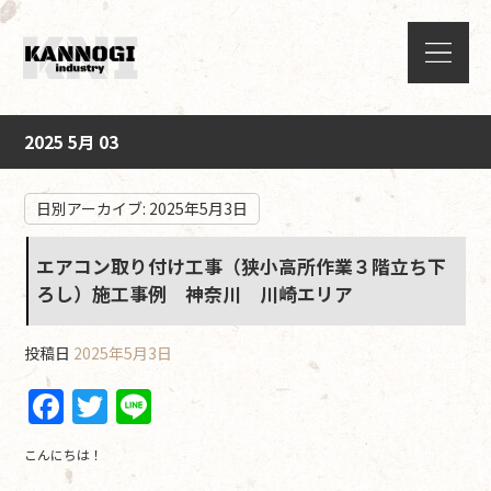
2025 5月 03
日別アーカイブ:
2025年5月3日
エアコン取り付け工事（狭小高所作業３階立ち下
ろし）施工事例 神奈川 川崎エリア
投稿日
2025年5月3日
F
T
Li
a
w
n
こんにちは！
c
itt
e