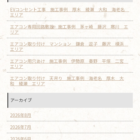
EVコンセント工事 施工事例 厚木 綾瀬 大和 海老名
エリア
エアコン専用回路敷設 施工事例 茅ヶ崎 藤沢 寒川 エ
リア
エアコン取り付け マンション 鎌倉 逗子 藤沢 横浜
エリア
エアコン用穴あけ 施工事例 伊勢原 秦野 平塚 二宮
エリア
エアコン取り付け 天吊り 施工事例 海老名 厚木 大
和 綾瀬 エリア
アーカイブ
2026年8月
2026年7月
2026年6月