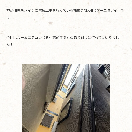
e
er
神奈川県をメインに電気工事を行っている株式会社KNI（ケーエヌアイ）で
b
す。
o
o
今回はルームエアコン（狭小高所作業）の取り付けに行ってまいりまし
k
た！