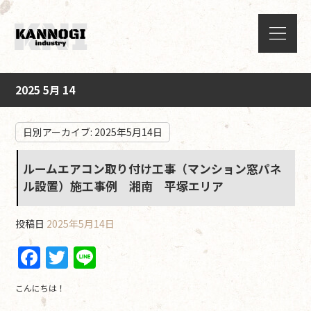
2025 5月 14
日別アーカイブ:
2025年5月14日
ルームエアコン取り付け工事（マンション窓パネ
ル設置）施工事例 湘南 平塚エリア
投稿日
2025年5月14日
F
T
Li
a
w
n
こんにちは！
c
itt
e