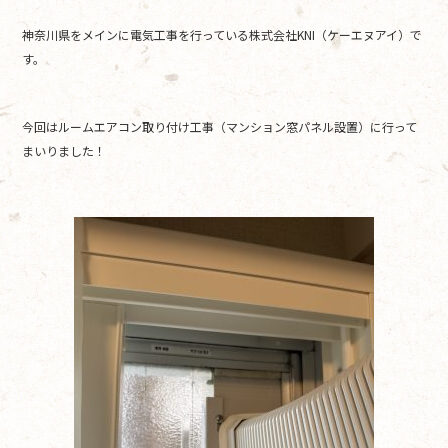
e
er
神奈川県をメインに電気工事を行っている株式会社KNI（ケーエヌアイ）で
b
す。
o
o
今回はルームエアコン取り付け工事（マンション窓パネル設置）に行って
k
まいりました！