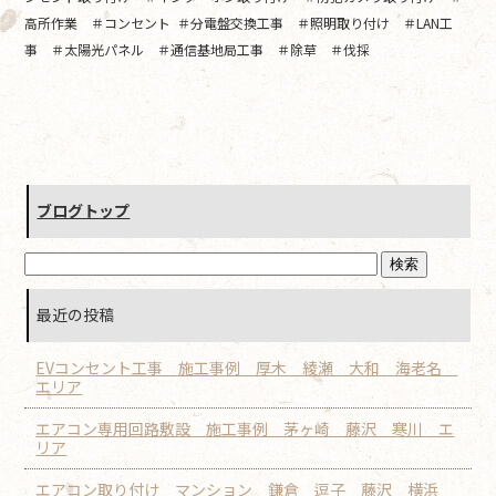
高所作業 ＃コンセント ＃分電盤交換工事 ＃照明取り付け ＃LAN工
事 ＃太陽光パネル ＃通信基地局工事 ＃除草 ＃伐採
ブログトップ
最近の投稿
EVコンセント工事 施工事例 厚木 綾瀬 大和 海老名
エリア
エアコン専用回路敷設 施工事例 茅ヶ崎 藤沢 寒川 エ
リア
エアコン取り付け マンション 鎌倉 逗子 藤沢 横浜