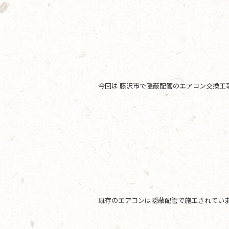
e
er
b
o
o
k
今回は 藤沢市で隠蔽配管のエアコン交換工
既存のエアコンは隠蔽配管で施工されてい