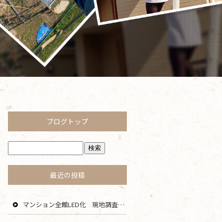
ブログトップ
最近の投稿
マンション全館LED化 現地調査 藤沢 茅ヶ崎 平塚 寒川 エリア