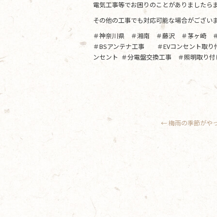
電気工事等でお困りのことがありましたらま
その他の工事でも対応可能な場合がござい
＃神奈川県 ＃湘南 ＃藤沢 ＃茅ヶ崎 
＃BSアンテナ工事 ＃EVコンセント取
ンセント ＃分電盤交換工事 ＃照明取り付
←
梅雨の季節がや