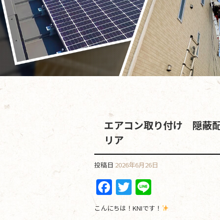
エアコン取り付け 隠蔽
リア
投稿日
2026年6月26日
F
T
Li
a
w
n
こんにちは！KNIです！
c
itt
e