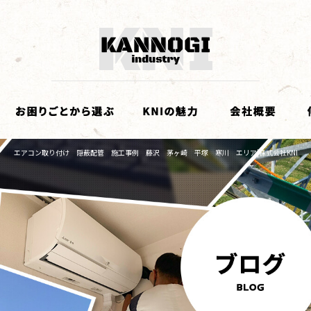
エアコン取り付け 隠蔽配管 施工事例 藤沢 茅ヶ崎 平塚 寒川 エリア|株式会社KNI