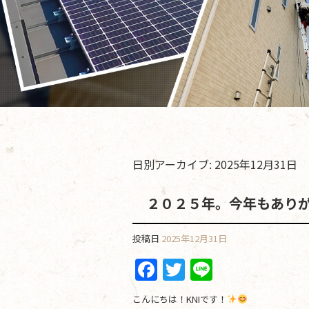
日別アーカイブ:
2025年12月31日
２０２５年。今年もあり
投稿日
2025年12月31日
F
T
Li
a
w
n
こんにちは！KNIです！