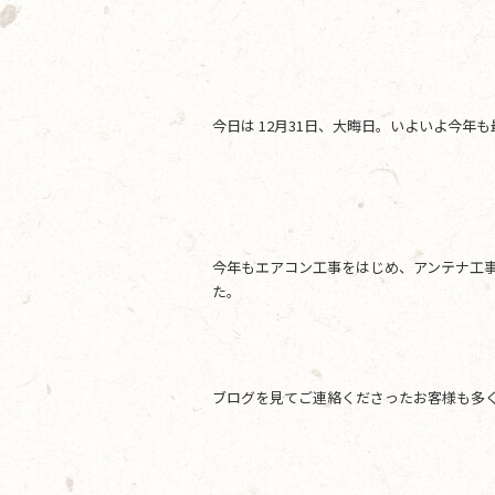
c
itt
e
e
er
b
o
今日は 12月31日、大晦日。いよいよ今年
o
k
今年もエアコン工事をはじめ、アンテナ工
た。
ブログを見てご連絡くださったお客様も多