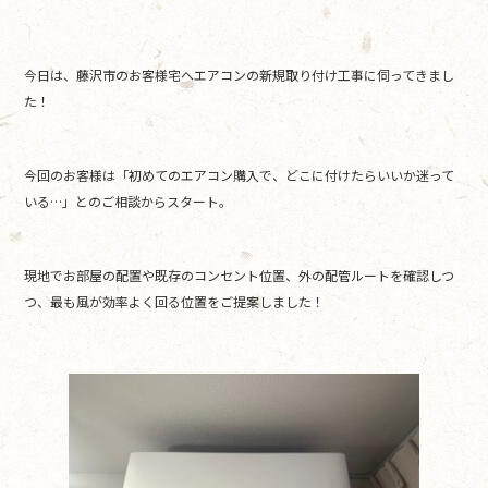
e
er
b
今日は、藤沢市のお客様宅へエアコンの新規取り付け工事に伺ってきまし
o
た！
o
k
今回のお客様は「初めてのエアコン購入で、どこに付けたらいいか迷って
いる…」とのご相談からスタート。
現地でお部屋の配置や既存のコンセント位置、外の配管ルートを確認しつ
つ、最も風が効率よく回る位置をご提案しました！