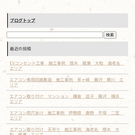
ブログトップ
最近の投稿
EVコンセント工事 施工事例 厚木 綾瀬 大和 海老名
エリア
エアコン専用回路敷設 施工事例 茅ヶ崎 藤沢 寒川 エ
リア
エアコン取り付け マンション 鎌倉 逗子 藤沢 横浜
エリア
エアコン用穴あけ 施工事例 伊勢原 秦野 平塚 二宮
エリア
エアコン取り付け 天吊り 施工事例 海老名 厚木 大
和 綾瀬 エリア