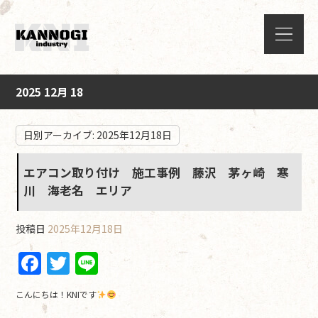
2025 12月 18
日別アーカイブ:
2025年12月18日
エアコン取り付け 施工事例 藤沢 茅ヶ崎 寒
川 海老名 エリア
投稿日
2025年12月18日
F
T
Li
a
w
n
こんにちは！KNIです
c
itt
e