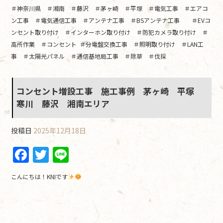
＃神奈川県 ＃湘南 ＃藤沢 ＃茅ヶ崎 ＃平塚 ＃電気工事 ＃エアコ
ン工事 ＃電気通信工事 ＃アンテナ工事 ＃BSアンテナ工事 ＃EVコ
ンセント取り付け ＃インターホン取り付け ＃防犯カメラ取り付け ＃
高所作業 ＃コンセント ＃分電盤交換工事 ＃照明取り付け ＃LAN工
事 ＃太陽光パネル ＃通信基地局工事 ＃除草 ＃伐採
コンセント増設工事 施工事例 茅ヶ崎 平塚
寒川 藤沢 湘南エリア
投稿日
2025年12月18日
F
T
Li
a
w
n
こんにちは！KNIです
c
itt
e
e
er
b