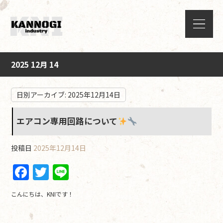
2025 12月 14
日別アーカイブ:
2025年12月14日
エアコン専用回路について
投稿日
2025年12月14日
F
T
Li
a
w
n
こんにちは、KNIです！
c
itt
e
e
er