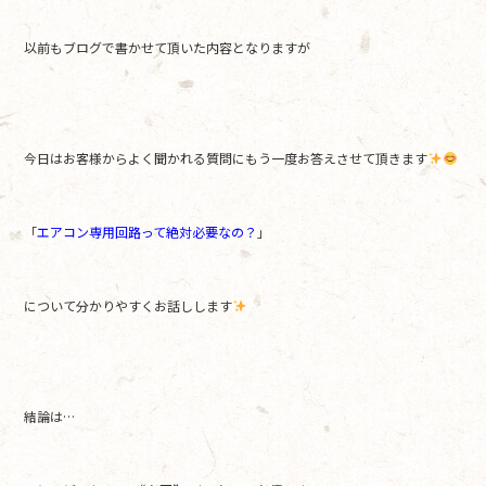
b
以前もブログで書かせて頂いた内容となりますが
o
o
k
今日はお客様からよく聞かれる質問にもう一度お答えさせて頂きます
「
エアコン専用回路って絶対必要なの？
」
について分かりやすくお話しします
結論は…