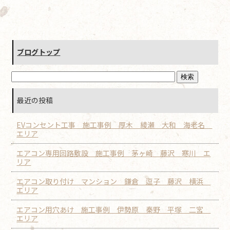
ブログトップ
最近の投稿
EVコンセント工事 施工事例 厚木 綾瀬 大和 海老名
エリア
エアコン専用回路敷設 施工事例 茅ヶ崎 藤沢 寒川 エ
リア
エアコン取り付け マンション 鎌倉 逗子 藤沢 横浜
エリア
エアコン用穴あけ 施工事例 伊勢原 秦野 平塚 二宮
エリア