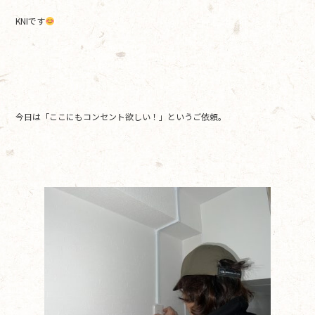
b
KNIです
o
o
k
今日は「ここにもコンセント欲しい！」というご依頼。