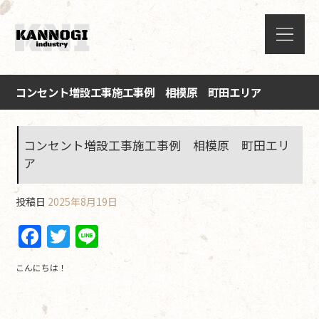
コンセント増設工事施工事例 相模原 町田エリア
コンセント増設工事施工事例 相模原 町田エリ
ア
投稿日
2025年8月19日
F
T
Li
a
w
n
こんにちは！
c
itt
e
e
er