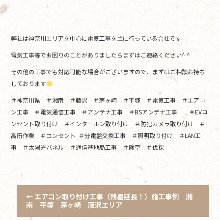
弊社は神奈川エリアを中心に電気工事を主に行っている会社です
電気工事等でお困りのことがありましたらまずはご連絡ください^ ^
その他の工事でも対応可能な場合がございますので、まずはご相談お持ち
しております
＃神奈川県 ＃湘南 ＃藤沢 ＃茅ヶ崎 ＃平塚 ＃電気工事 ＃エアコ
ン工事 ＃電気通信工事 ＃アンテナ工事 ＃BSアンテナ工事 ＃EVコ
ンセント取り付け ＃インターホン取り付け ＃防犯カメラ取り付け ＃
高所作業 ＃コンセント ＃分電盤交換工事 ＃照明取り付け ＃LAN工
事 ＃太陽光パネル ＃通信基地局工事 ＃除草 ＃伐採
←
エアコン取り付け工事（残暑延長！）施工事例 湘
南 平塚 茅ヶ崎 藤沢エリア