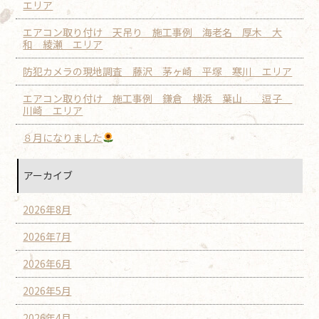
エリア
エアコン取り付け 天吊り 施工事例 海老名 厚木 大
和 綾瀬 エリア
防犯カメラの現地調査 藤沢 茅ヶ崎 平塚 寒川 エリア
エアコン取り付け 施工事例 鎌倉 横浜 葉山 逗子
川崎 エリア
８月になりました
アーカイブ
2026年8月
2026年7月
2026年6月
2026年5月
2026年4月