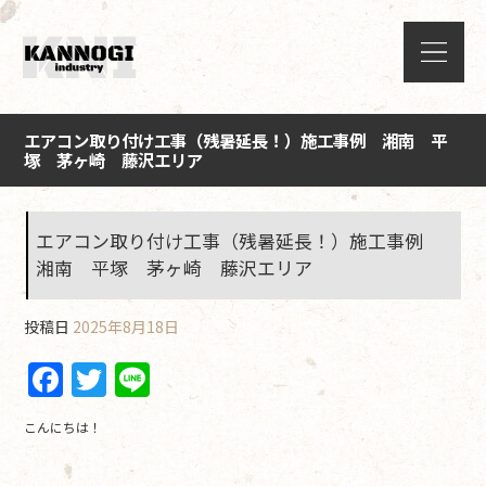
エアコン取り付け工事（残暑延長！）施工事例 湘南 平
塚 茅ヶ崎 藤沢エリア
エアコン取り付け工事（残暑延長！）施工事例
湘南 平塚 茅ヶ崎 藤沢エリア
投稿日
2025年8月18日
F
T
Li
a
w
n
こんにちは！
c
itt
e
e
er