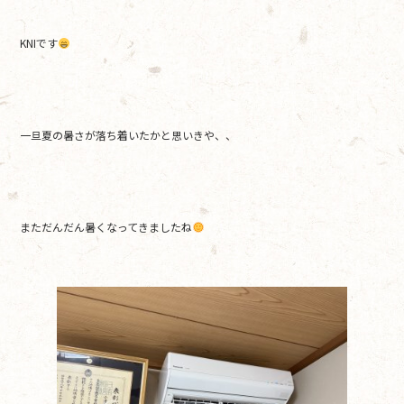
b
KNIです
o
o
k
一旦夏の暑さが落ち着いたかと思いきや、、
まただんだん暑くなってきましたね