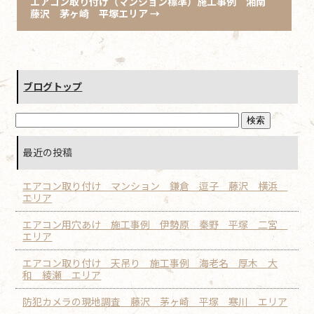
エアコン取り付け（マンション標準）施工事例 湘南
藤沢 茅ヶ崎 平塚エリア
→
ブログトップ
最近の投稿
エアコン取り付け マンション 鎌倉 逗子 藤沢 横浜
エリア
エアコン用穴あけ 施工事例 伊勢原 秦野 平塚 二宮
エリア
エアコン取り付け 天吊り 施工事例 海老名 厚木 大
和 綾瀬 エリア
防犯カメラの現地調査 藤沢 茅ヶ崎 平塚 寒川 エリア