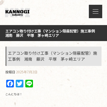
エアコン取り付け工事（マンション隠蔽配管）施工事例
湘南 藤沢 平塚 茅ヶ崎エリア
エアコン取り付け工事（マンション隠蔽配管）施
工事例 湘南 藤沢 平塚 茅ヶ崎エリア
投稿日
2025年7月2日
F
T
Li
a
w
n
こんにちは！
c
itt
e
e
er