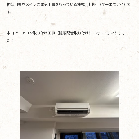
神奈川県をメインに電気工事を行っている株式会社KNI（ケーエヌアイ）で
b
す。
o
o
本日はエアコン取り付け工事（隠蔽配管取り付け）に行ってまいりまし
k
た！