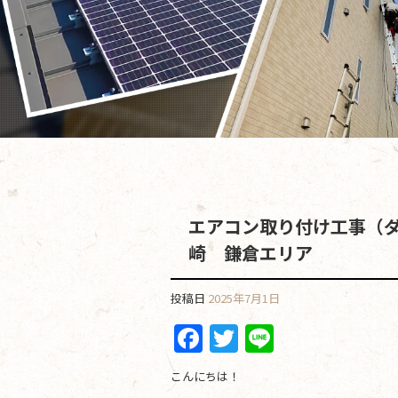
エアコン取り付け工事（
崎 鎌倉エリア
投稿日
2025年7月1日
F
T
Li
a
w
n
こんにちは！
c
itt
e