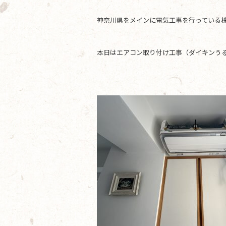
e
er
神奈川県をメインに電気工事を行っている株
b
o
本日はエアコン取り付け工事（ダイキンう
o
k