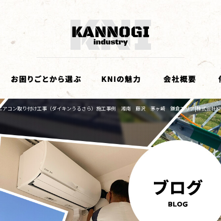
エアコン取り付け工事（ダイキンうるさら）施工事例 湘南 藤沢 茅ヶ崎 鎌倉エリア|株式会社KN