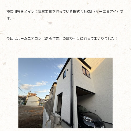
e
er
神奈川県をメインに電気工事を行っている株式会社KNI（ケーエヌアイ）で
b
す。
o
o
今回はルームエアコン（高所作業）の取り付けに行ってまいりました！
k