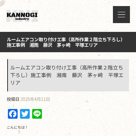
ルームエアコン取り付け工事（高所作業２階立ち下ろし）
施工事例 湘南 藤沢 茅ヶ崎 平塚エリア
ルームエアコン取り付け工事（高所作業２階立ち
下ろし）施工事例 湘南 藤沢 茅ヶ崎 平塚エ
リア
投稿日
2025年4月11日
F
T
Li
a
w
n
こんにちは！
c
itt
e