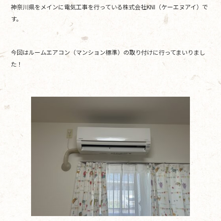
神奈川県をメインに電気工事を行っている株式会社KNI（ケーエヌアイ）で
b
す。
o
o
今回はルームエアコン（マンション標準）の取り付けに行ってまいりまし
k
た！