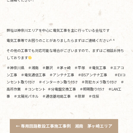
弊社は神奈川エリアを中心に電気工事を主に行っている会社です
電気工事等でお困りのことがありましたらまずはご連絡ください^ ^
その他の工事でも対応可能な場合がございますので、まずはご相談お持ち
しております
＃神奈川県 ＃湘南 ＃藤沢 ＃茅ヶ崎 ＃平塚 ＃電気工事 ＃エアコ
ン工事 ＃電気通信工事 ＃アンテナ工事 ＃BSアンテナ工事 ＃EVコ
ンセント取り付け ＃インターホン取り付け ＃防犯カメラ取り付け ＃
高所作業 ＃コンセント ＃分電盤交換工事 ＃照明取り付け ＃LAN工
事 ＃太陽光パネル ＃通信基地局工事 ＃除草 ＃伐採
←
専用回路敷設工事施工事例 湘南 茅ヶ崎エリア