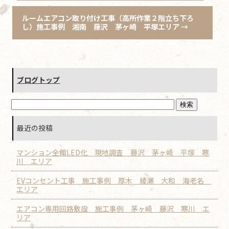
ルームエアコン取り付け工事（高所作業２階立ち下ろ
し）施工事例 湘南 藤沢 茅ヶ崎 平塚エリア
→
ブログトップ
最近の投稿
マンション全館LED化 現地調査 藤沢 茅ヶ崎 平塚 寒
川 エリア
EVコンセント工事 施工事例 厚木 綾瀬 大和 海老名
エリア
エアコン専用回路敷設 施工事例 茅ヶ崎 藤沢 寒川 エ
リア