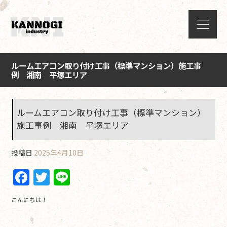
ルームエアコン取り付け工事（標準マンション）施工事
例 湘南 平塚エリア
ルームエアコン取り付け工事（標準マンション）
施工事例 湘南 平塚エリア
投稿日
2025年4月10日
F
T
Li
a
w
n
こんにちは！
c
itt
e
e
er