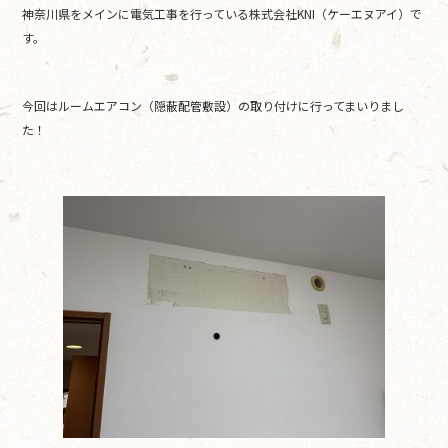
神奈川県をメインに電気工事を行っている株式会社KNI（ケーエヌアイ）で
b
す。
o
o
今回はルームエアコン（隠蔽配管敷設）の取り付けに行ってまいりまし
k
た！