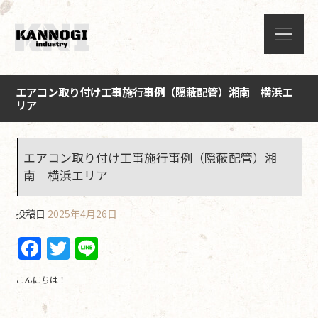
エアコン取り付け工事施行事例（隠蔽配管）湘南 横浜エ
リア
エアコン取り付け工事施行事例（隠蔽配管）湘
南 横浜エリア
投稿日
2025年4月26日
F
T
Li
a
w
n
こんにちは！
c
itt
e
e
er