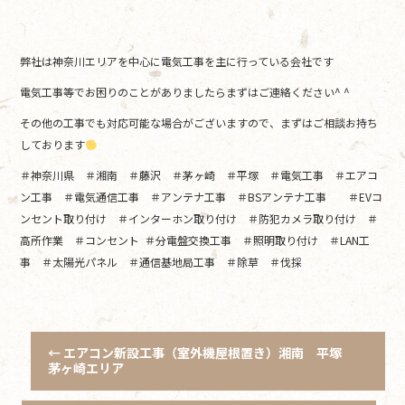
弊社は神奈川エリアを中心に電気工事を主に行っている会社です
電気工事等でお困りのことがありましたらまずはご連絡ください^ ^
その他の工事でも対応可能な場合がございますので、まずはご相談お持ち
しております
＃神奈川県 ＃湘南 ＃藤沢 ＃茅ヶ崎 ＃平塚 ＃電気工事 ＃エアコ
ン工事 ＃電気通信工事 ＃アンテナ工事 ＃BSアンテナ工事 ＃EVコ
ンセント取り付け ＃インターホン取り付け ＃防犯カメラ取り付け ＃
高所作業 ＃コンセント ＃分電盤交換工事 ＃照明取り付け ＃LAN工
事 ＃太陽光パネル ＃通信基地局工事 ＃除草 ＃伐採
←
エアコン新設工事（室外機屋根置き）湘南 平塚
茅ヶ崎エリア