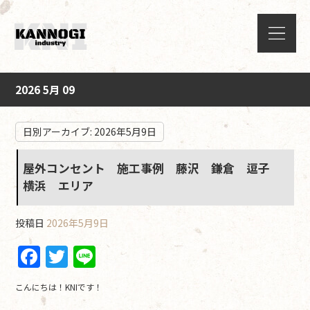
2026 5月 09
日別アーカイブ:
2026年5月9日
屋外コンセント 施工事例 藤沢 鎌倉 逗子
横浜 エリア
投稿日
2026年5月9日
F
T
Li
a
w
n
こんにちは！KNIです！
c
itt
e