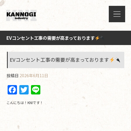
EVコンセント工事の需要が高まっております
EVコンセント工事の需要が高まっております
投稿日
2026年6月11日
F
T
Li
a
w
n
こんにちは！KNIです！
c
itt
e
e
er
b