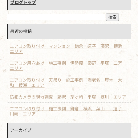
ブログトップ
最近の投稿
エアコン取り付け マンション 鎌倉 逗子 藤沢 横浜
エリア
エアコン用穴あけ 施工事例 伊勢原 秦野 平塚 二宮
エリア
エアコン取り付け 天吊り 施工事例 海老名 厚木 大
和 綾瀬 エリア
防犯カメラの現地調査 藤沢 茅ヶ崎 平塚 寒川 エリア
エアコン取り付け 施工事例 鎌倉 横浜 葉山 逗子
川崎 エリア
アーカイブ