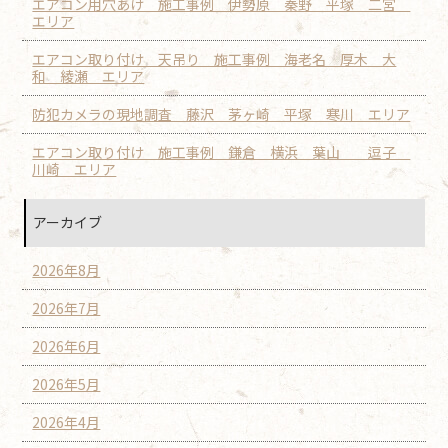
エアコン用穴あけ 施工事例 伊勢原 秦野 平塚 二宮
エリア
エアコン取り付け 天吊り 施工事例 海老名 厚木 大
和 綾瀬 エリア
防犯カメラの現地調査 藤沢 茅ヶ崎 平塚 寒川 エリア
エアコン取り付け 施工事例 鎌倉 横浜 葉山 逗子
川崎 エリア
アーカイブ
2026年8月
2026年7月
2026年6月
2026年5月
2026年4月