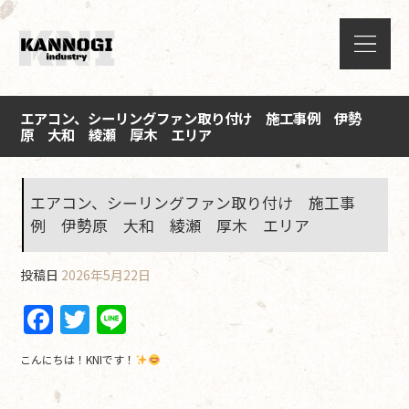
エアコン、シーリングファン取り付け 施工事例 伊勢
原 大和 綾瀬 厚木 エリア
エアコン、シーリングファン取り付け 施工事
例 伊勢原 大和 綾瀬 厚木 エリア
投稿日
2026年5月22日
F
T
Li
a
w
n
こんにちは！KNIです！
c
itt
e
e
er