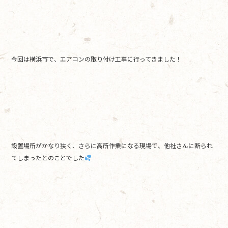
b
o
o
k
今回は横浜市で、エアコンの取り付け工事に行ってきました！
設置場所がかなり狭く、さらに高所作業になる現場で、他社さんに断られ
てしまったとのことでした