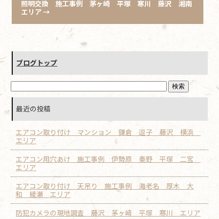
照明交換 施工事例 茅ヶ崎 平塚 寒川 藤沢 湘南
エリア
→
ブログトップ
最近の投稿
エアコン取り付け マンション 鎌倉 逗子 藤沢 横浜
エリア
エアコン用穴あけ 施工事例 伊勢原 秦野 平塚 二宮
エリア
エアコン取り付け 天吊り 施工事例 海老名 厚木 大
和 綾瀬 エリア
防犯カメラの現地調査 藤沢 茅ヶ崎 平塚 寒川 エリア