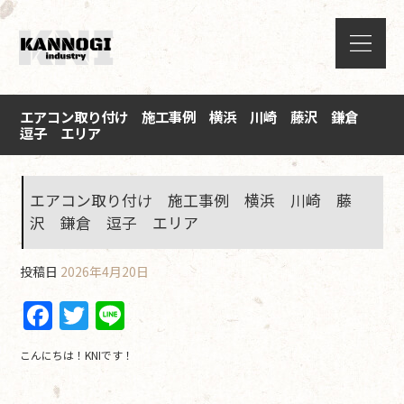
エアコン取り付け 施工事例 横浜 川崎 藤沢 鎌倉
逗子 エリア
エアコン取り付け 施工事例 横浜 川崎 藤
沢 鎌倉 逗子 エリア
投稿日
2026年4月20日
F
T
Li
a
w
n
こんにちは！KNIです！
c
itt
e
e
er