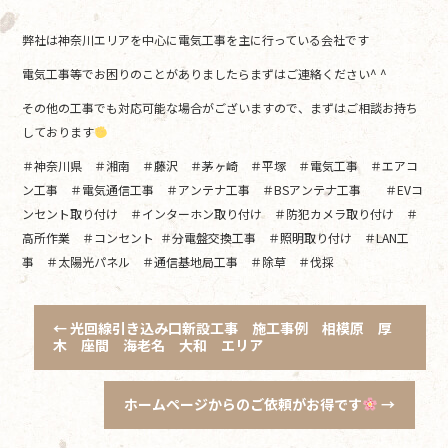
弊社は神奈川エリアを中心に電気工事を主に行っている会社です
電気工事等でお困りのことがありましたらまずはご連絡ください^ ^
その他の工事でも対応可能な場合がございますので、まずはご相談お持ち
しております
＃神奈川県 ＃湘南 ＃藤沢 ＃茅ヶ崎 ＃平塚 ＃電気工事 ＃エアコ
ン工事 ＃電気通信工事 ＃アンテナ工事 ＃BSアンテナ工事 ＃EVコ
ンセント取り付け ＃インターホン取り付け ＃防犯カメラ取り付け ＃
高所作業 ＃コンセント ＃分電盤交換工事 ＃照明取り付け ＃LAN工
事 ＃太陽光パネル ＃通信基地局工事 ＃除草 ＃伐採
←
光回線引き込み口新設工事 施工事例 相模原 厚
木 座間 海老名 大和 エリア
ホームページからのご依頼がお得です
→