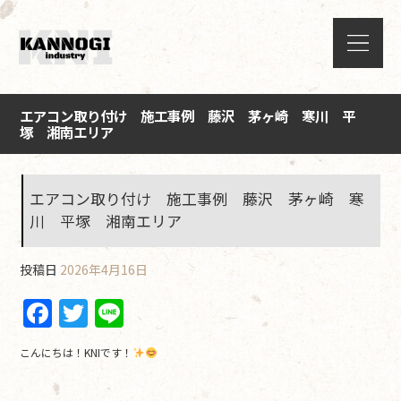
エアコン取り付け 施工事例 藤沢 茅ヶ崎 寒川 平
塚 湘南エリア
エアコン取り付け 施工事例 藤沢 茅ヶ崎 寒
川 平塚 湘南エリア
投稿日
2026年4月16日
F
T
Li
a
w
n
こんにちは！KNIです！
c
itt
e
e
er