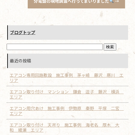
分電盤の現地調査へ行ってまいりました
→
ブログトップ
最近の投稿
エアコン専用回路敷設 施工事例 茅ヶ崎 藤沢 寒川 エ
リア
エアコン取り付け マンション 鎌倉 逗子 藤沢 横浜
エリア
エアコン用穴あけ 施工事例 伊勢原 秦野 平塚 二宮
エリア
エアコン取り付け 天吊り 施工事例 海老名 厚木 大
和 綾瀬 エリア