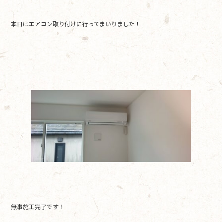
b
本日はエアコン取り付けに行ってまいりました！
o
o
k
無事施工完了です！