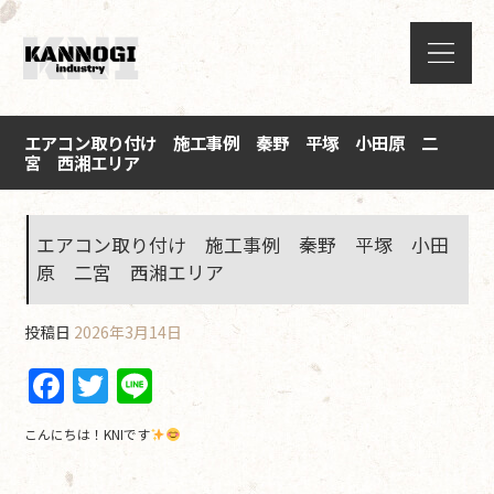
エアコン取り付け 施工事例 秦野 平塚 小田原 二
宮 西湘エリア
エアコン取り付け 施工事例 秦野 平塚 小田
原 二宮 西湘エリア
投稿日
2026年3月14日
F
T
Li
a
w
n
こんにちは！KNIです
c
itt
e
e
er