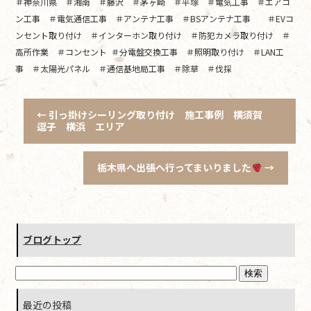
＃神奈川県 ＃湘南 ＃藤沢 ＃茅ヶ崎 ＃平塚 ＃電気工事 ＃エアコ
ン工事 ＃電気通信工事 ＃アンテナ工事 ＃BSアンテナ工事 ＃EVコ
ンセント取り付け ＃インターホン取り付け ＃防犯カメラ取り付け ＃
高所作業 ＃コンセント ＃分電盤交換工事 ＃照明取り付け ＃LAN工
事 ＃太陽光パネル ＃通信基地局工事 ＃除草 ＃伐採
←
引っ掛けシーリング取り付け 施工事例 横須賀
逗子 横浜 エリア
栃木県へ出張へ行ってまいりました
→
ブログトップ
最近の投稿