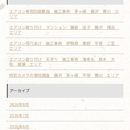
エアコン専用回路敷設 施工事例 茅ヶ崎 藤沢 寒川 エ
リア
エアコン取り付け マンション 鎌倉 逗子 藤沢 横浜
エリア
エアコン用穴あけ 施工事例 伊勢原 秦野 平塚 二宮
エリア
エアコン取り付け 天吊り 施工事例 海老名 厚木 大
和 綾瀬 エリア
防犯カメラの現地調査 藤沢 茅ヶ崎 平塚 寒川 エリア
アーカイブ
2026年8月
2026年7月
2026年6月