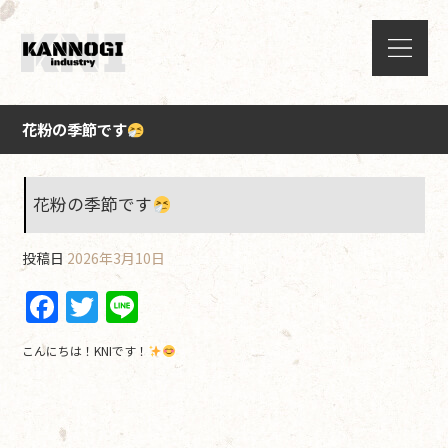
花粉の季節です
花粉の季節です
投稿日
2026年3月10日
F
T
Li
a
w
n
こんにちは！KNIです！
c
itt
e
e
er
b