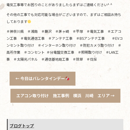
電気工事等でお困りのことがありましたらまずはご連絡ください^ ^
その他の工事でも対応可能な場合がございますので、まずはご相談お持ち
しております
＃神奈川県 ＃湘南 ＃藤沢 ＃茅ヶ崎 ＃平塚 ＃電気工事 ＃エアコ
ン工事 ＃電気通信工事 ＃アンテナ工事 ＃BSアンテナ工事 ＃EVコ
ンセント取り付け ＃インターホン取り付け ＃防犯カメラ取り付け ＃
高所作業 ＃コンセント ＃分電盤交換工事 ＃照明取り付け ＃LAN工
事 ＃太陽光パネル ＃通信基地局工事 ＃除草 ＃伐採
←
今日はバレンタインデー
エアコン取り付け 施工事例 横浜 川崎 エリア
→
ブログトップ