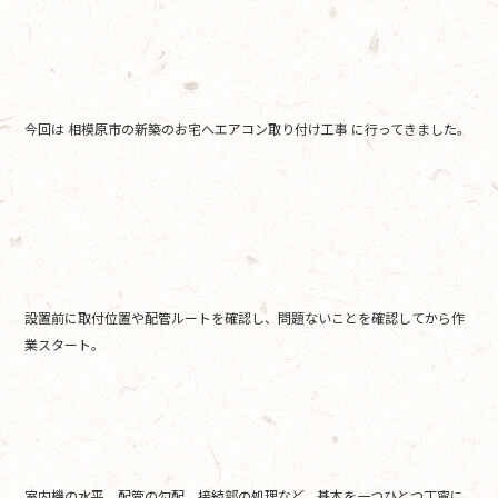
b
o
o
k
今回は 相模原市の新築のお宅へエアコン取り付け工事 に行ってきました。
設置前に取付位置や配管ルートを確認し、問題ないことを確認してから作
業スタート。
室内機の水平、配管の勾配、接続部の処理など、基本を一つひとつ丁寧に