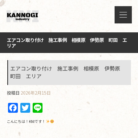
エアコン取り付け 施工事例 相模原 伊勢原 町田 エ
リア
エアコン取り付け 施工事例 相模原 伊勢原
町田 エリア
投稿日
2026年2月15日
F
T
Li
a
w
n
こんにちは！KNIです！
c
itt
e
e
er