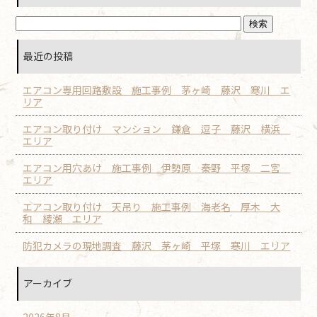
最近の投稿
エアコン専用回路敷設 施工事例 茅ヶ崎 藤沢 寒川 エ
リア
エアコン取り付け マンション 鎌倉 逗子 藤沢 横浜
エリア
エアコン用穴あけ 施工事例 伊勢原 秦野 平塚 二宮
エリア
エアコン取り付け 天吊り 施工事例 海老名 厚木 大
和 綾瀬 エリア
防犯カメラの現地調査 藤沢 茅ヶ崎 平塚 寒川 エリア
アーカイブ
2026年8月