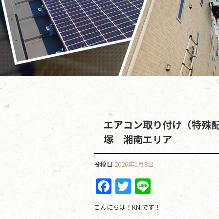
エアコン取り付け（特殊
塚 湘南エリア
投稿日
2026年1月8日
F
T
Li
a
w
n
こんにちは！KNIです！
c
itt
e