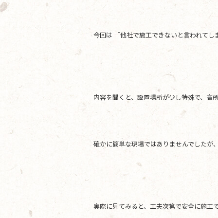
e
er
b
今回は 「他社で施工できないと言われてし
o
o
k
内容を聞くと、設置場所が少し特殊で、高
確かに簡単な現場ではありませんでしたが
実際に見てみると、工夫次第で安全に施工