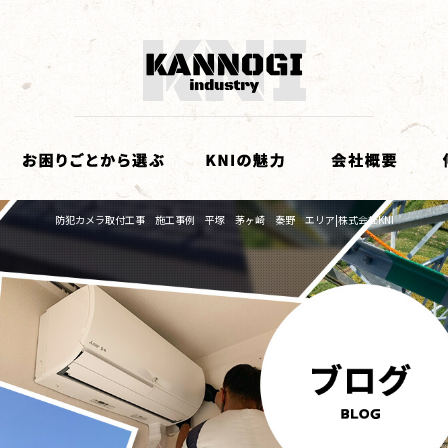
防犯カメラ取付工事 施工事例 平塚 茅ヶ崎 秦野 エリア|株式会社KNI