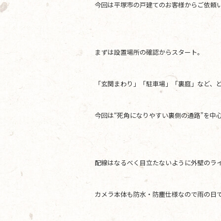
今回は平塚市の戸建てのお客様からご依頼い
b
o
o
まずは設置場所の確認からスタート。
k
「玄関まわり」「駐車場」「裏庭」など、
今回は“死角になりやすい裏側の通路”を中
配線はなるべく目立たないように外壁のラ
カメラ本体も防水・防塵仕様なので雨の日