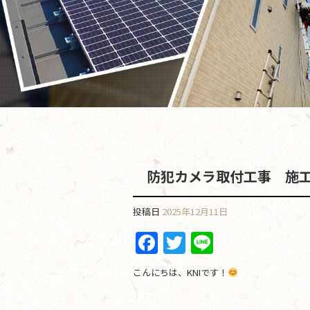
防犯カメラ取付工事 施
投稿日
2025年12月11日
F
T
Li
a
w
n
こんにちは、KNIです！
c
itt
e
e
er