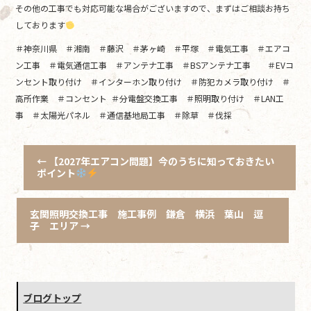
その他の工事でも対応可能な場合がございますので、まずはご相談お持ち
しております
＃神奈川県 ＃湘南 ＃藤沢 ＃茅ヶ崎 ＃平塚 ＃電気工事 ＃エアコ
ン工事 ＃電気通信工事 ＃アンテナ工事 ＃BSアンテナ工事 ＃EVコ
ンセント取り付け ＃インターホン取り付け ＃防犯カメラ取り付け ＃
高所作業 ＃コンセント ＃分電盤交換工事 ＃照明取り付け ＃LAN工
事 ＃太陽光パネル ＃通信基地局工事 ＃除草 ＃伐採
←
【2027年エアコン問題】今のうちに知っておきたい
ポイント
玄関照明交換工事 施工事例 鎌倉 横浜 葉山 逗
子 エリア
→
ブログトップ