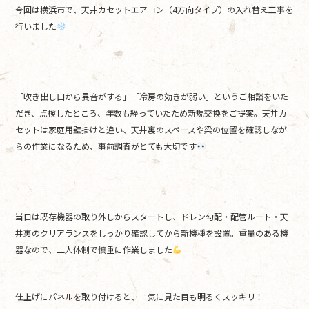
今回は横浜市で、天井カセットエアコン（4方向タイプ）の入れ替え工事を
b
行いました
o
o
k
「吹き出し口から異音がする」「冷房の効きが弱い」というご相談をいた
だき、点検したところ、年数も経っていたため新規交換をご提案。天井カ
セットは家庭用壁掛けと違い、天井裏のスペースや梁の位置を確認しなが
らの作業になるため、事前調査がとても大切です
当日は既存機器の取り外しからスタートし、ドレン勾配・配管ルート・天
井裏のクリアランスをしっかり確認してから新機種を設置。重量のある機
器なので、二人体制で慎重に作業しました
仕上げにパネルを取り付けると、一気に見た目も明るくスッキリ！