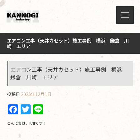
エアコン工事（天井カセット）施工事例 横浜 鎌倉 川
崎 エリア
エアコン工事（天井カセット）施工事例 横浜
鎌倉 川崎 エリア
投稿日
2025年12月1日
F
T
Li
a
w
n
こんにちは、KNIです！
c
itt
e
e
er