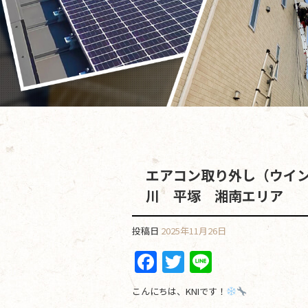
エアコン取り外し（ウイ
川 平塚 湘南エリア
投稿日
2025年11月26日
F
T
Li
a
w
n
こんにちは、KNIです！
c
itt
e