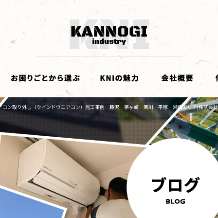
アコン取り外し（ウインドウエアコン）施工事例 藤沢 茅ヶ崎 寒川 平塚 湘南エリア|株式会社K