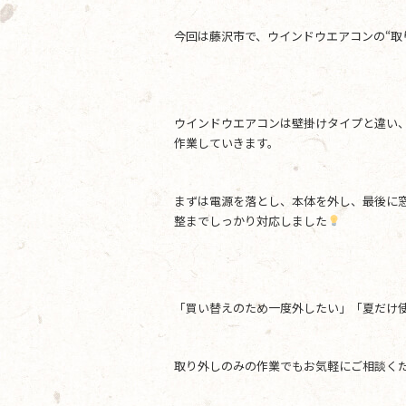
e
er
今回は藤沢市で、ウインドウエアコンの“取
b
o
o
ウインドウエアコンは壁掛けタイプと違い
k
作業していきます。
まずは電源を落とし、本体を外し、最後に
整までしっかり対応しました
「買い替えのため一度外したい」「夏だけ
取り外しのみの作業でもお気軽にご相談く