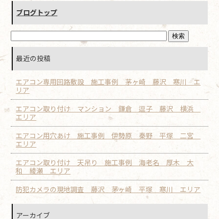
ブログトップ
最近の投稿
エアコン専用回路敷設 施工事例 茅ヶ崎 藤沢 寒川 エ
リア
エアコン取り付け マンション 鎌倉 逗子 藤沢 横浜
エリア
エアコン用穴あけ 施工事例 伊勢原 秦野 平塚 二宮
エリア
エアコン取り付け 天吊り 施工事例 海老名 厚木 大
和 綾瀬 エリア
防犯カメラの現地調査 藤沢 茅ヶ崎 平塚 寒川 エリア
アーカイブ