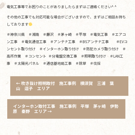
電気工事等でお困りのことがありましたらまずはご連絡ください^ ^
その他の工事でも対応可能な場合がございますので、まずはご相談お持ち
しております
＃神奈川県 ＃湘南 ＃藤沢 ＃茅ヶ崎 ＃平塚 ＃電気工事 ＃エアコ
ン工事 ＃電気通信工事 ＃アンテナ工事 ＃BSアンテナ工事 ＃EVコ
ンセント取り付け ＃インターホン取り付け ＃防犯カメラ取り付け ＃
高所作業 ＃コンセント ＃分電盤交換工事 ＃照明取り付け ＃LAN工
事 ＃太陽光パネル ＃通信基地局工事 ＃除草 ＃伐採
←
吹き抜け照明取付 施工事例 横須賀 三浦 葉
山 逗子 エリア
インターホン取付工事 施工事例 平塚 茅ヶ崎 伊勢
原 秦野 エリア
→