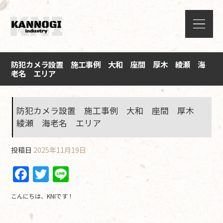
防犯カメラ設置 施工事例 大和 座間 厚木 綾瀬 海
老名 エリア
防犯カメラ設置 施工事例 大和 座間 厚木
綾瀬 海老名 エリア
投稿日
2025年11月19日
F
T
Li
a
w
n
こんにちは、KNIです！
c
itt
e
e
er