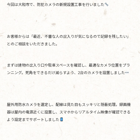
今回は大和市で、防犯カメラの新規設置工事を行いました
b
o
o
k
お客様からは「最近、不審な人の出入りが気になるので記録を残したい」
とのご相談をいただきました。
まずは建物の出入り口や駐車スペースを確認し、最適なカメラ位置をプラ
ンニング。死角をできるだけ減らすよう、2台のカメラを設置しました
屋外用防水カメラを選定し、配線は見た目もスッキリと隠蔽処理。録画機
器は屋内の電源近くに設置し、スマホからリアルタイム映像が確認できる
よう設定までサポートしました