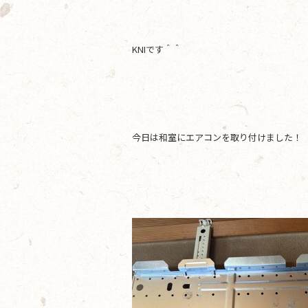
e
er
b
KNIです＾＾
o
o
k
今日は和室にエアコンを取り付けました！