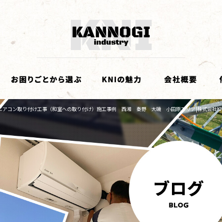
エアコン取り付け工事（和室への取り付け）施工事例 西湘 秦野 大磯 小田原エリア|株式会社KN