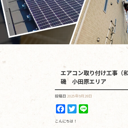
エアコン取り付け工事（
磯 小田原エリア
投稿日
2025年9月28日
F
T
Li
a
w
n
こんにちは！
c
itt
e