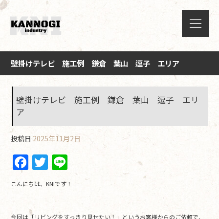
壁掛けテレビ 施工例 鎌倉 葉山 逗子 エリア
壁掛けテレビ 施工例 鎌倉 葉山 逗子 エリ
ア
投稿日
2025年11月2日
F
T
Li
a
w
n
こんにちは、KNIです！
c
itt
e
e
er
今回は「リビングをすっきり見せたい！」というお客様からのご依頼で、