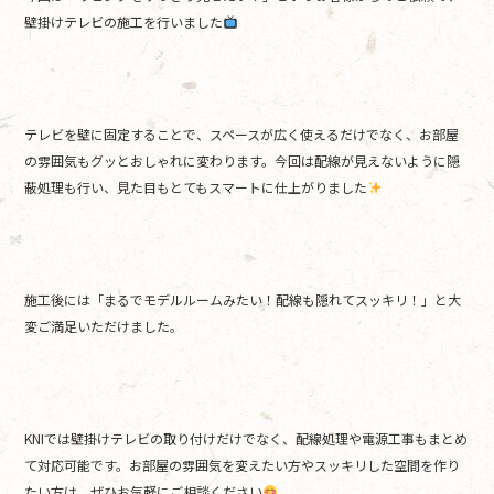
b
壁掛けテレビの施工を行いました
o
o
k
テレビを壁に固定することで、スペースが広く使えるだけでなく、お部屋
の雰囲気もグッとおしゃれに変わります。今回は配線が見えないように隠
蔽処理も行い、見た目もとてもスマートに仕上がりました
施工後には「まるでモデルルームみたい！配線も隠れてスッキリ！」と大
変ご満足いただけました。
KNIでは壁掛けテレビの取り付けだけでなく、配線処理や電源工事もまとめ
て対応可能です。お部屋の雰囲気を変えたい方やスッキリした空間を作り
たい方は、ぜひお気軽にご相談ください