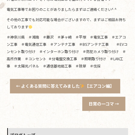
電気工事等でお困りのことがありましたらまずはご連絡ください^ ^
その他の工事でも対応可能な場合がございますので、まずはご相談お持ち
しております
＃神奈川県 ＃湘南 ＃藤沢 ＃茅ヶ崎 ＃平塚 ＃電気工事 ＃エアコ
ン工事 ＃電気通信工事 ＃アンテナ工事 ＃BSアンテナ工事 ＃EVコ
ンセント取り付け ＃インターホン取り付け ＃防犯カメラ取り付け ＃
高所作業 ＃コンセント ＃分電盤交換工事 ＃照明取り付け ＃LAN工
事 ＃太陽光パネル ＃通信基地局工事 ＃除草 ＃伐採
←
よくある質問に答えてみました
【エアコン編】
日常の一コマ
→
ブログトップ