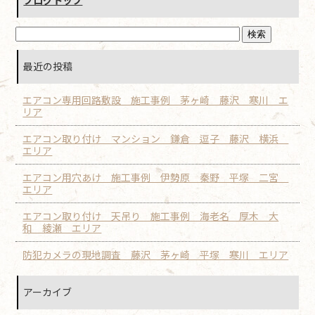
最近の投稿
エアコン専用回路敷設 施工事例 茅ヶ崎 藤沢 寒川 エ
リア
エアコン取り付け マンション 鎌倉 逗子 藤沢 横浜
エリア
エアコン用穴あけ 施工事例 伊勢原 秦野 平塚 二宮
エリア
エアコン取り付け 天吊り 施工事例 海老名 厚木 大
和 綾瀬 エリア
防犯カメラの現地調査 藤沢 茅ヶ崎 平塚 寒川 エリア
アーカイブ