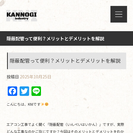
隠蔽配管って便利？メリットとデメリットを解説
隠蔽配管って便利？メリットとデメリットを解説
投稿日
2025年10月25日
F
T
Li
a
w
n
こんにちは、KNIです
c
itt
e
e
er
エアコン工事でよく聞く「隠蔽配管（いんぺいはいかん）」ですが、実際
b
どんな工事なのかご存じですか？今回はそのメリットとデメリットをわか