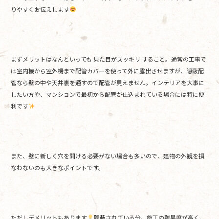
o
りやすくお伝えします
o
k
まずメリットはなんといっても 見た目がスッキリ すること。通常の工事で
は室内機から室外機まで配管カバーを使って外に露出させますが、隠蔽配
管なら壁の中や天井裏を通すので配管が見えません。インテリアを大事に
したい方や、マンションで最初から配管が仕込まれている場合には特に便
利です
また、壁に新しく穴を開ける必要がない場合も多いので、建物の外観を損
なわないのも大きなポイントです。
ただしデメリットもあります
隠蔽されている分、施工の難易度が高く、