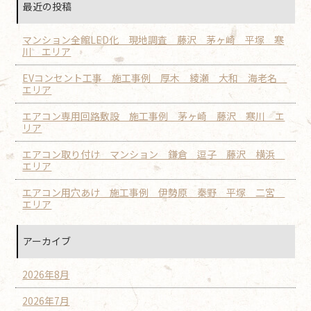
最近の投稿
マンション全館LED化 現地調査 藤沢 茅ヶ崎 平塚 寒
川 エリア
EVコンセント工事 施工事例 厚木 綾瀬 大和 海老名
エリア
エアコン専用回路敷設 施工事例 茅ヶ崎 藤沢 寒川 エ
リア
エアコン取り付け マンション 鎌倉 逗子 藤沢 横浜
エリア
エアコン用穴あけ 施工事例 伊勢原 秦野 平塚 二宮
エリア
アーカイブ
2026年8月
2026年7月