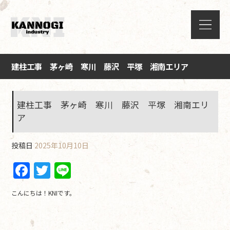
建柱工事 茅ヶ崎 寒川 藤沢 平塚 湘南エリア
建柱工事 茅ヶ崎 寒川 藤沢 平塚 湘南エリ
ア
投稿日
2025年10月10日
F
T
Li
a
w
n
こんにちは！KNIです。
c
itt
e
e
er