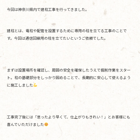
b
今回は神奈川県内で建柱工事を行ってきました。
o
o
k
建柱とは、電柱や配管を設置するために専用の柱を立てる工事のことで
す。今回は通信回線用の柱を立てたいというご依頼でした。
まずは設置場所を確認し、周囲の安全を確保したうえで掘削作業をスター
ト。柱の基礎部分をしっかり固めることで、長期的に安心して使えるよう
に施工しました
工事完了後には「思ったより早くて、仕上がりもきれい！」とお客様にも
喜んでいただけました