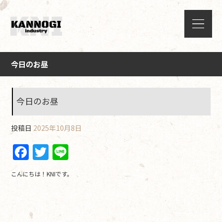
今日のお昼
今日のお昼
投稿日
2025年10月8日
F
T
Li
a
w
n
こんにちは！KNIです。
c
itt
e
e
er
b