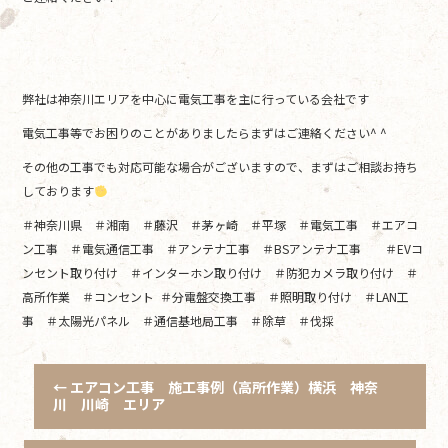
弊社は神奈川エリアを中心に電気工事を主に行っている会社です
電気工事等でお困りのことがありましたらまずはご連絡ください^ ^
その他の工事でも対応可能な場合がございますので、まずはご相談お持ち
しております
＃神奈川県 ＃湘南 ＃藤沢 ＃茅ヶ崎 ＃平塚 ＃電気工事 ＃エアコ
ン工事 ＃電気通信工事 ＃アンテナ工事 ＃BSアンテナ工事 ＃EVコ
ンセント取り付け ＃インターホン取り付け ＃防犯カメラ取り付け ＃
高所作業 ＃コンセント ＃分電盤交換工事 ＃照明取り付け ＃LAN工
事 ＃太陽光パネル ＃通信基地局工事 ＃除草 ＃伐採
←
エアコン工事 施工事例（高所作業）横浜 神奈
川 川崎 エリア