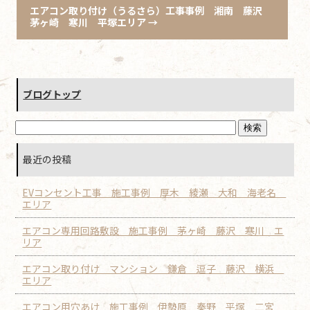
エアコン取り付け（うるさら）工事事例 湘南 藤沢
茅ヶ崎 寒川 平塚エリア
→
ブログトップ
最近の投稿
EVコンセント工事 施工事例 厚木 綾瀬 大和 海老名
エリア
エアコン専用回路敷設 施工事例 茅ヶ崎 藤沢 寒川 エ
リア
エアコン取り付け マンション 鎌倉 逗子 藤沢 横浜
エリア
エアコン用穴あけ 施工事例 伊勢原 秦野 平塚 二宮