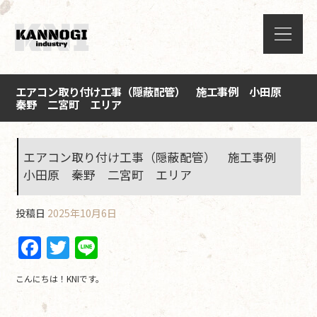
エアコン取り付け工事（隠蔽配管） 施工事例 小田原
秦野 二宮町 エリア
エアコン取り付け工事（隠蔽配管） 施工事例
小田原 秦野 二宮町 エリア
投稿日
2025年10月6日
F
T
Li
a
w
n
こんにちは！KNIです。
c
itt
e
e
er