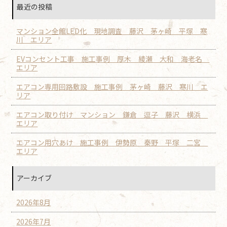
最近の投稿
マンション全館LED化 現地調査 藤沢 茅ヶ崎 平塚 寒
川 エリア
EVコンセント工事 施工事例 厚木 綾瀬 大和 海老名
エリア
エアコン専用回路敷設 施工事例 茅ヶ崎 藤沢 寒川 エ
リア
エアコン取り付け マンション 鎌倉 逗子 藤沢 横浜
エリア
エアコン用穴あけ 施工事例 伊勢原 秦野 平塚 二宮
エリア
アーカイブ
2026年8月
2026年7月