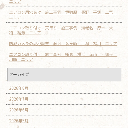
エリア
エアコン用穴あけ 施工事例 伊勢原 秦野 平塚 二宮
エリア
エアコン取り付け 天吊り 施工事例 海老名 厚木 大
和 綾瀬 エリア
防犯カメラの現地調査 藤沢 茅ヶ崎 平塚 寒川 エリア
エアコン取り付け 施工事例 鎌倉 横浜 葉山 逗子
川崎 エリア
アーカイブ
2026年8月
2026年7月
2026年6月
2026年5月