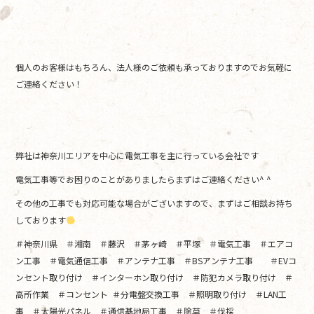
個人のお客様はもちろん、法人様のご依頼も承っておりますのでお気軽に
ご連絡ください！
弊社は神奈川エリアを中心に電気工事を主に行っている会社です
電気工事等でお困りのことがありましたらまずはご連絡ください^ ^
その他の工事でも対応可能な場合がございますので、まずはご相談お持ち
しております
＃神奈川県 ＃湘南 ＃藤沢 ＃茅ヶ崎 ＃平塚 ＃電気工事 ＃エアコ
ン工事 ＃電気通信工事 ＃アンテナ工事 ＃BSアンテナ工事 ＃EVコ
ンセント取り付け ＃インターホン取り付け ＃防犯カメラ取り付け ＃
高所作業 ＃コンセント ＃分電盤交換工事 ＃照明取り付け ＃LAN工
事 ＃太陽光パネル ＃通信基地局工事 ＃除草 ＃伐採