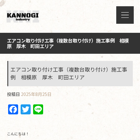
エアコン取り付け工事（複数台取り付け）施工事例 相模
原 厚木 町田エリア
エアコン取り付け工事（複数台取り付け）施工事
例 相模原 厚木 町田エリア
投稿日
2025年8月25日
F
T
Li
a
w
n
c
itt
e
こんにちは！
e
er