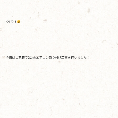
b
o
o
KNIです
k
今日はご家庭で2台のエアコン取り付け工事を行いました！