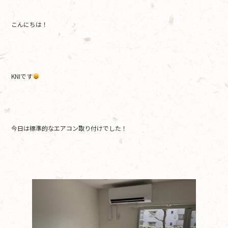
b
こんにちは！
o
o
k
KNIです
今日は標準的なエアコン取り付けでした！