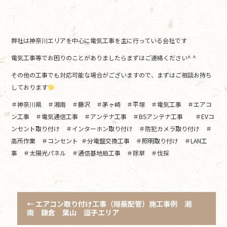
弊社は神奈川エリアを中心に電気工事を主に行っている会社です
電気工事等でお困りのことがありましたらまずはご連絡ください^ ^
その他の工事でも対応可能な場合がございますので、まずはご相談お持ち
しております
＃神奈川県 ＃湘南 ＃藤沢 ＃茅ヶ崎 ＃平塚 ＃電気工事 ＃エアコ
ン工事 ＃電気通信工事 ＃アンテナ工事 ＃BSアンテナ工事 ＃EVコ
ンセント取り付け ＃インターホン取り付け ＃防犯カメラ取り付け ＃
高所作業 ＃コンセント ＃分電盤交換工事 ＃照明取り付け ＃LAN工
事 ＃太陽光パネル ＃通信基地局工事 ＃除草 ＃伐採
←
エアコン取り付け工事（隠蔽配管）施工事例 湘
南 鎌倉 葉山 逗子エリア