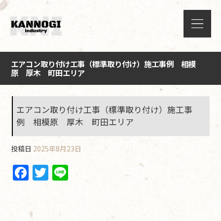
エアコン取り付け工事（標準取り付け）施工事例 相模
原 厚木 町田エリア
エアコン取り付け工事（標準取り付け）施工事
例 相模原 厚木 町田エリア
投稿日
2025年8月23日
F
T
Li
a
w
n
c
itt
e
e
er