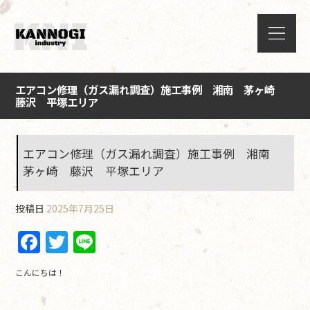
エアコン修理（ガス漏れ調査）施工事例 湘南 茅ヶ崎
藤沢 平塚エリア
エアコン修理（ガス漏れ調査）施工事例 湘南
茅ヶ崎 藤沢 平塚エリア
投稿日
2025年7月25日
F
T
Li
a
w
n
こんにちは！
c
itt
e
e
er