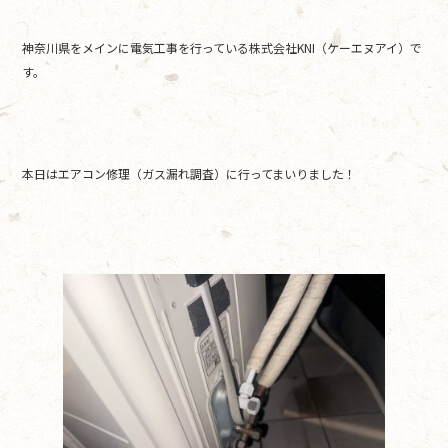
b
神奈川県をメインに電気工事を行っている株式会社KNI（ケーエヌアイ）で
o
す。
o
k
本日はエアコン修理（ガス漏れ調査）に行ってまいりました！