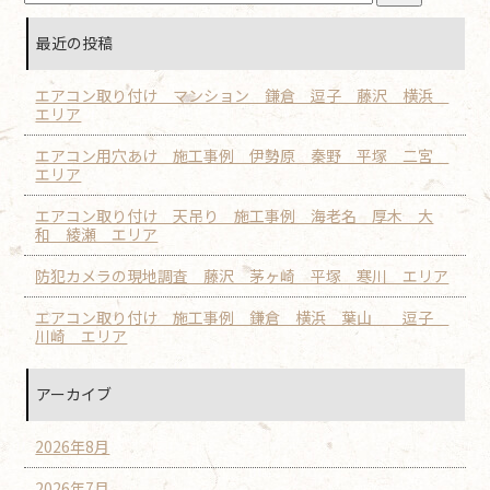
最近の投稿
エアコン取り付け マンション 鎌倉 逗子 藤沢 横浜
エリア
エアコン用穴あけ 施工事例 伊勢原 秦野 平塚 二宮
エリア
エアコン取り付け 天吊り 施工事例 海老名 厚木 大
和 綾瀬 エリア
防犯カメラの現地調査 藤沢 茅ヶ崎 平塚 寒川 エリア
エアコン取り付け 施工事例 鎌倉 横浜 葉山 逗子
川崎 エリア
アーカイブ
2026年8月
2026年7月