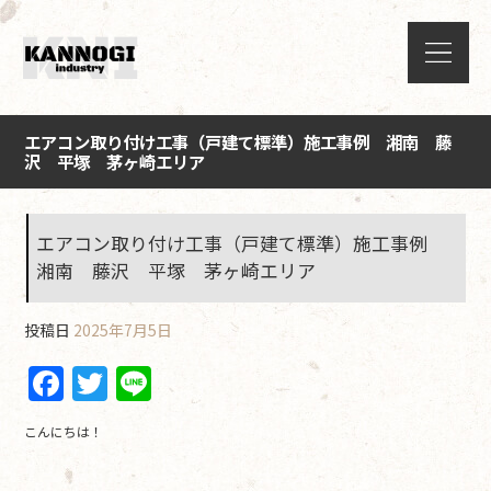
エアコン取り付け工事（戸建て標準）施工事例 湘南 藤
沢 平塚 茅ヶ崎エリア
エアコン取り付け工事（戸建て標準）施工事例
湘南 藤沢 平塚 茅ヶ崎エリア
投稿日
2025年7月5日
F
T
Li
a
w
n
こんにちは！
c
itt
e
e
er