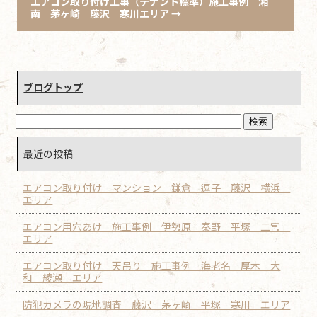
エアコン取り付け工事（テナント標準）施工事例 湘
南 茅ヶ崎 藤沢 寒川エリア
→
ブログトップ
最近の投稿
エアコン取り付け マンション 鎌倉 逗子 藤沢 横浜
エリア
エアコン用穴あけ 施工事例 伊勢原 秦野 平塚 二宮
エリア
エアコン取り付け 天吊り 施工事例 海老名 厚木 大
和 綾瀬 エリア
防犯カメラの現地調査 藤沢 茅ヶ崎 平塚 寒川 エリア