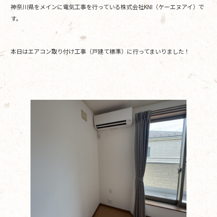
神奈川県をメインに電気工事を行っている株式会社KNI（ケーエヌアイ）で
b
す。
o
o
本日はエアコン取り付け工事（戸建て標準）に行ってまいりました！
k