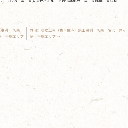
け ＃LAN工事 ＃太陽光パネル ＃通信基地局工事 ＃除草 ＃伐採
施工事例 湘南
共用灯交換工事（集合住宅）施工事例 湘南 藤沢 茅ヶ
崎 平塚エリア
崎 平塚エリア
→