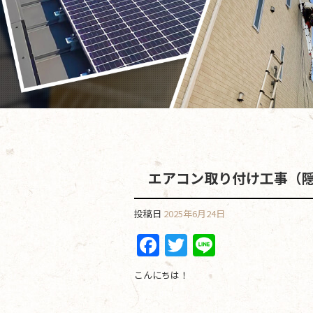
エアコン取り付け工事（
投稿日
2025年6月24日
F
T
Li
a
w
n
こんにちは！
c
itt
e
e
er