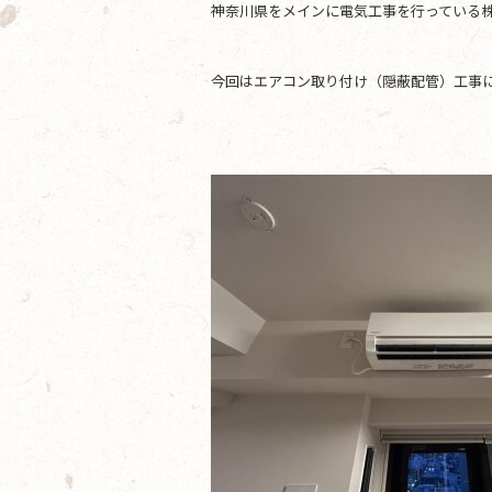
神奈川県をメインに電気工事を行っている株
b
o
今回はエアコン取り付け（隠蔽配管）工事
o
k