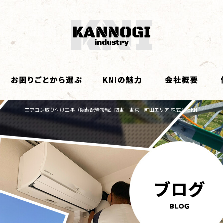
エアコン取り付け工事（隠蔽配管接続）関東 東京 町田エリア|株式会社KNI