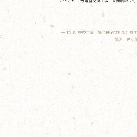
ンセント ＃分電盤交換工事 ＃照明取り付
←
共用灯交換工事（集合住宅共用部）
藤沢 茅ヶ