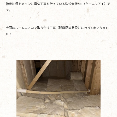
神奈川県をメインに電気工事を行っている株式会社KNI（ケーエヌアイ）で
b
す。
o
o
今回はルームエアコン取り付け工事（隠蔽配管敷設）に行ってまいりまし
k
た！