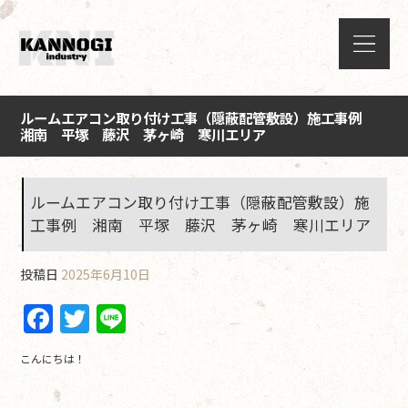
ルームエアコン取り付け工事（隠蔽配管敷設）施工事例
湘南 平塚 藤沢 茅ヶ崎 寒川エリア
ルームエアコン取り付け工事（隠蔽配管敷設）施
工事例 湘南 平塚 藤沢 茅ヶ崎 寒川エリア
投稿日
2025年6月10日
F
T
Li
a
w
n
こんにちは！
c
itt
e
e
er