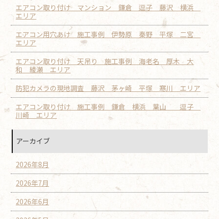
エアコン取り付け マンション 鎌倉 逗子 藤沢 横浜
エリア
エアコン用穴あけ 施工事例 伊勢原 秦野 平塚 二宮
エリア
エアコン取り付け 天吊り 施工事例 海老名 厚木 大
和 綾瀬 エリア
防犯カメラの現地調査 藤沢 茅ヶ崎 平塚 寒川 エリア
エアコン取り付け 施工事例 鎌倉 横浜 葉山 逗子
川崎 エリア
アーカイブ
2026年8月
2026年7月
2026年6月