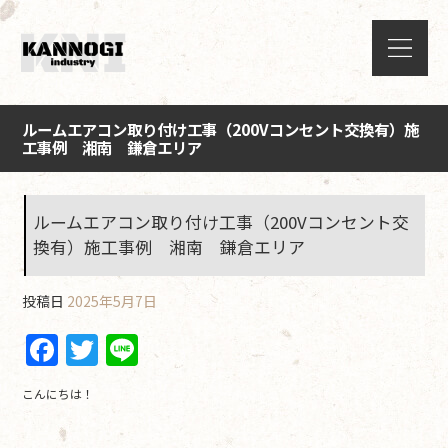
ルームエアコン取り付け工事（200Vコンセント交換有）施
工事例 湘南 鎌倉エリア
ルームエアコン取り付け工事（200Vコンセント交
換有）施工事例 湘南 鎌倉エリア
投稿日
2025年5月7日
F
T
Li
a
w
n
こんにちは！
c
itt
e
e
er