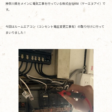
神奈川県をメインに電気工事を行っている株式会社KNI（ケーエヌアイ）で
b
す。
o
o
今回はルームエアコン（コンセント電圧変更工事有）の取り付けに行って
k
まいりました！