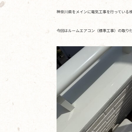
e
er
神奈川県をメインに電気工事を行っている株
b
o
今回はルームエアコン（標準工事）の取り
o
k