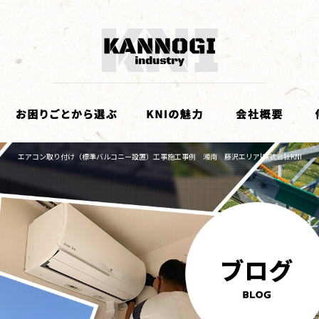
エアコン取り付け（標準バルコニー設置）工事施工事例 湘南 藤沢エリア|株式会社KNI