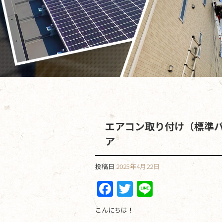
エアコン取り付け（標準
ア
投稿日
2025年4月22日
F
T
Li
a
w
n
こんにちは！
c
itt
e