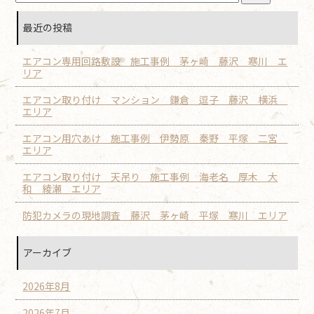
最近の投稿
エアコン専用回路敷設 施工事例 茅ヶ崎 藤沢 寒川 エ
リア
エアコン取り付け マンション 鎌倉 逗子 藤沢 横浜
エリア
エアコン用穴あけ 施工事例 伊勢原 秦野 平塚 二宮
エリア
エアコン取り付け 天吊り 施工事例 海老名 厚木 大
和 綾瀬 エリア
防犯カメラの現地調査 藤沢 茅ヶ崎 平塚 寒川 エリア
アーカイブ
2026年8月
2026年7月