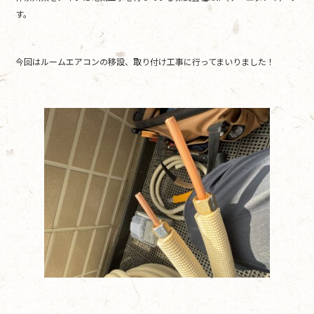
b
す。
o
o
今回はルームエアコンの移設、取り付け工事に行ってまいりました！
k