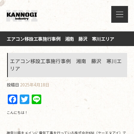
エアコン移設工事施行事例 湘南 藤沢 寒川エリア
エアコン移設工事施行事例 湘南 藤沢 寒川エ
リア
投稿日
2025年4月18日
F
T
Li
a
w
n
こんにちは！
c
itt
e
e
er
神奈川県をメインに電気工事を行っている株式会社KNI（ケーエヌアイ）で