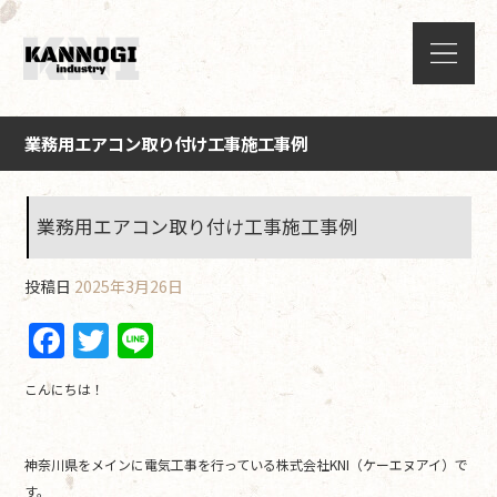
業務用エアコン取り付け工事施工事例
業務用エアコン取り付け工事施工事例
投稿日
2025年3月26日
F
T
Li
a
w
n
こんにちは！
c
itt
e
e
er
神奈川県をメインに電気工事を行っている株式会社KNI（ケーエヌアイ）で
b
す。