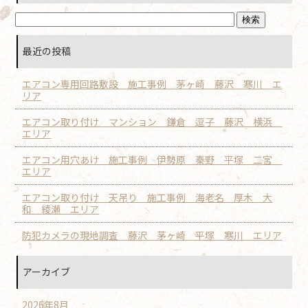
最近の投稿
エアコン専用回路敷設 施工事例 茅ヶ崎 藤沢 寒川 エ
リア
エアコン取り付け マンション 鎌倉 逗子 藤沢 横浜
エリア
エアコン用穴あけ 施工事例 伊勢原 秦野 平塚 二宮
エリア
エアコン取り付け 天吊り 施工事例 海老名 厚木 大
和 綾瀬 エリア
防犯カメラの現地調査 藤沢 茅ヶ崎 平塚 寒川 エリア
アーカイブ
2026年8月