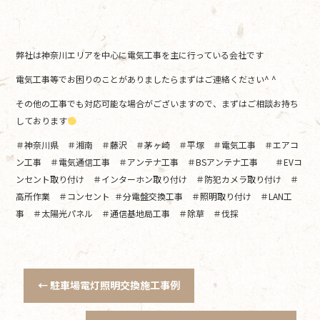
弊社は神奈川エリアを中心に電気工事を主に行っている会社です
電気工事等でお困りのことがありましたらまずはご連絡ください^ ^
その他の工事でも対応可能な場合がございますので、まずはご相談お持ち
しております
＃神奈川県 ＃湘南 ＃藤沢 ＃茅ヶ崎 ＃平塚 ＃電気工事 ＃エアコ
ン工事 ＃電気通信工事 ＃アンテナ工事 ＃BSアンテナ工事 ＃EVコ
ンセント取り付け ＃インターホン取り付け ＃防犯カメラ取り付け ＃
高所作業 ＃コンセント ＃分電盤交換工事 ＃照明取り付け ＃LAN工
事 ＃太陽光パネル ＃通信基地局工事 ＃除草 ＃伐採
←
駐車場電灯照明交換施工事例