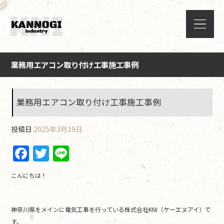
業務用エアコン取り付け工事施工事例
業務用エアコン取り付け工事施工事例
投稿日
2025年3月19日
F
T
Li
a
w
n
こんにちは！
c
itt
e
e
er
神奈川県をメインに電気工事を行っている株式会社KNI（ケーエヌアイ）で
b
す。